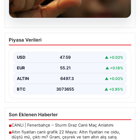
04.08.2026
Altın fiyatları canlı grafik 22 Mayıs: Altın
Piyasa Verileri
fiyatları ne oldu, düştü mü, çıktı mı?
Gram, çeyrek ve tam altın alış satış
fiyatları
USD
47.59
▲ +0.02%
{ "title": "22 Mayıs 2026 Güncel Altın Fiyatları ve Piyasa
EUR
55.21
▲ +0.18%
Analizi", "content": "Altın piyasası,…
ALTIN
6497.3
▲ +0.02%
BTC
3073655
▲ +0.95%
Son Eklenen Haberler
CANLI | Fenerbahçe – Sturm Graz Canlı Maç Anlatımı
■
Altın fiyatları canlı grafik 22 Mayıs: Altın fiyatları ne oldu,
■
düştü mü, çıktı mı? Gram, çeyrek ve tam altın alış satış