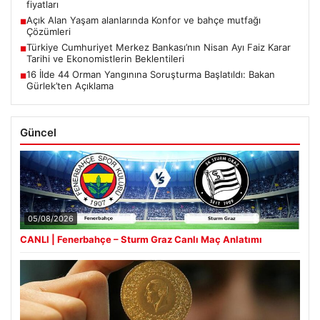
fiyatları
Açık Alan Yaşam alanlarında Konfor ve bahçe mutfağı
■
Çözümleri
Türkiye Cumhuriyet Merkez Bankası’nın Nisan Ayı Faiz Karar
■
Tarihi ve Ekonomistlerin Beklentileri
16 İlde 44 Orman Yangınına Soruşturma Başlatıldı: Bakan
■
Gürlek’ten Açıklama
Güncel
05/08/2026
CANLI | Fenerbahçe – Sturm Graz Canlı Maç Anlatımı