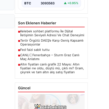
BTC
3093563
▲ +0.95%
Son Eklenen Haberler
Kelebek sohbet platformu İle Dijital
■
İletişimin Seviyeli Adresi Ve Chat Deneyimi
Terör Örgütü DAEŞ’e Karşı Geniş Kapsamlı
■
Operasyonlar
Fed faizi sabit tuttu
■
CANLI | Fenerbahçe – Sturm Graz Canlı
■
Maç Anlatımı
Altın fiyatları canlı grafik 22 Mayıs: Altın
■
fiyatları ne oldu, düştü mü, çıktı mı? Gram,
çeyrek ve tam altın alış satış fiyatları
Güncel