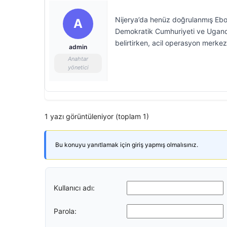
Nijerya’da henüz doğrulanmış Ebo
A
Demokratik Cumhuriyeti ve Uganda
belirtirken, acil operasyon merkezl
admin
Anahtar
yönetici
1 yazı görüntüleniyor (toplam 1)
Bu konuyu yanıtlamak için giriş yapmış olmalısınız.
Kullanıcı adı:
Parola: