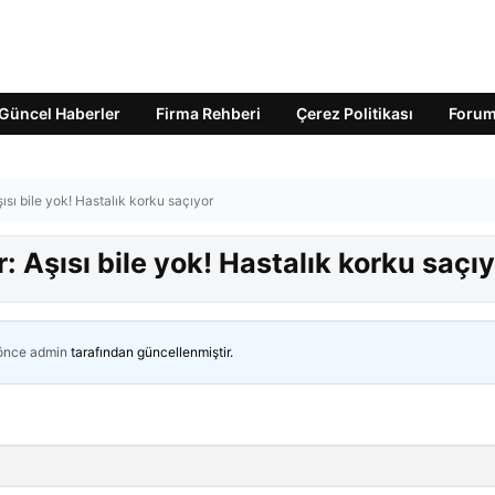
Güncel Haberler
Firma Rehberi
Çerez Politikası
Foru
şısı bile yok! Hastalık korku saçıyor
r: Aşısı bile yok! Hastalık korku saçı
 önce
admin
tarafından güncellenmiştir.