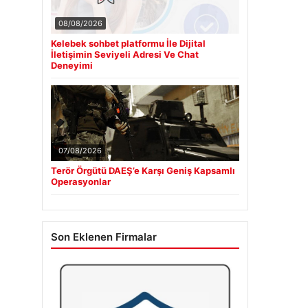
08/08/2026
Kelebek sohbet platformu İle Dijital
İletişimin Seviyeli Adresi Ve Chat
Deneyimi
07/08/2026
Terör Örgütü DAEŞ’e Karşı Geniş Kapsamlı
Operasyonlar
Son Eklenen Firmalar