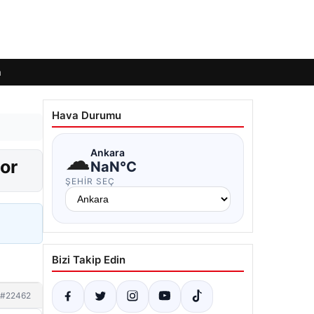
m
Hava Durumu
☁
Ankara
yor
NaN°C
ŞEHIR SEÇ
Bizi Takip Edin
#22462