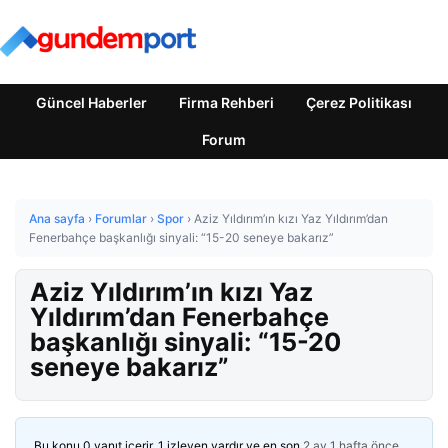
Güncel Haberler
Firma Rehberi
Çerez Politikası
Forum
Ana sayfa
›
Forumlar
›
Spor
›
Aziz Yıldırım’ın kızı Yaz Yıldırım’dan
Fenerbahçe başkanlığı sinyali: “15-20 seneye bakarız”
Aziz Yıldırım’ın kızı Yaz
Yıldırım’dan Fenerbahçe
başkanlığı sinyali: “15-20
seneye bakarız”
Bu konu 0 yanıt içerir, 1 izleyen vardır ve en son
2 ay 1 hafta önce