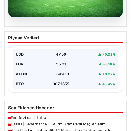
05.08.2026
CANLI | Fenerbahçe – Sturm Graz Canlı
Piyasa Verileri
Maç Anlatımı
USD
47.59
▲ +0.02%
EUR
55.21
▲ +0.18%
ALTIN
6497.3
▲ +0.02%
BTC
3073655
▲ +0.95%
Son Eklenen Haberler
Fed faizi sabit tuttu
■
CANLI | Fenerbahçe – Sturm Graz Canlı Maç Anlatımı
■
Altın fiyatları canlı grafik 22 Mayıs: Altın fiyatları ne oldu,