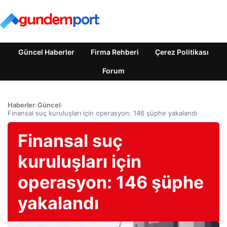
Güncel Haberler
Firma Rehberi
Çerez Politikası
Forum
Haberler
›
Güncel
›
Finansal suç kuruluşları için operasyon: 146 şüphe yakalandı
Finansal suç
kuruluşları için
operasyon: 146 şüphe
yakalandı