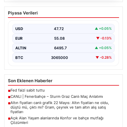
05.08.2026
CANLI | Fenerbahçe – Sturm Graz Canlı
Piyasa Verileri
Maç Anlatımı
USD
47.72
▲ +0.05%
EUR
55.08
▼ -0.13%
ALTIN
6495.7
▲ +0.05%
BTC
3065000
▼ -0.28%
Son Eklenen Haberler
Fed faizi sabit tuttu
■
CANLI | Fenerbahçe – Sturm Graz Canlı Maç Anlatımı
■
Altın fiyatları canlı grafik 22 Mayıs: Altın fiyatları ne oldu,
■
düştü mü, çıktı mı? Gram, çeyrek ve tam altın alış satış
fiyatları
Açık Alan Yaşam alanlarında Konfor ve bahçe mutfağı
■
Çözümleri