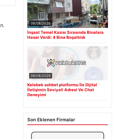
08/08/2026
n.
İnşaat Temel Kazısı Sırasında Binalara
Hasar Verdi: 4 Bina Boşaltıldı
08/08/2026
Kelebek sohbet platformu İle Dijital
İletişimin Seviyeli Adresi Ve Chat
Deneyimi
Son Eklenen Firmalar