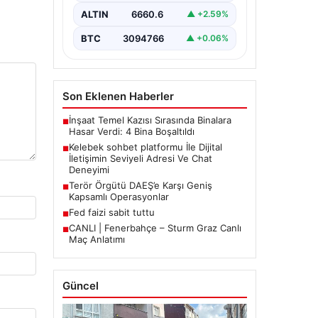
İnternet çağında insanların güvenli
bir biçimde iletişim sağlaması ciddi
ALTIN
6660.6
▲ +2.59%
bir hassasiyet barındırmaktadır.
Halen pek…
BTC
3094766
▲ +0.06%
Son Eklenen Haberler
İnşaat Temel Kazısı Sırasında Binalara
■
Hasar Verdi: 4 Bina Boşaltıldı
Kelebek sohbet platformu İle Dijital
■
İletişimin Seviyeli Adresi Ve Chat
Deneyimi
Terör Örgütü DAEŞ’e Karşı Geniş
■
Kapsamlı Operasyonlar
Fed faizi sabit tuttu
■
CANLI | Fenerbahçe – Sturm Graz Canlı
■
Maç Anlatımı
Güncel