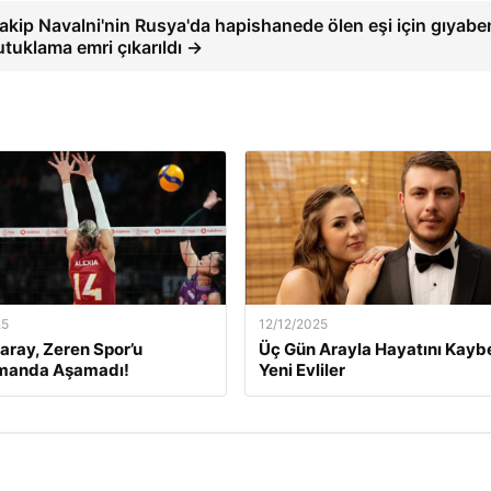
akip Navalni'nin Rusya'da hapishanede ölen eşi için gıyabe
utuklama emri çıkarıldı →
25
12/12/2025
aray, Zeren Spor’u
Üç Gün Arayla Hayatını Kay
manda Aşamadı!
Yeni Evliler