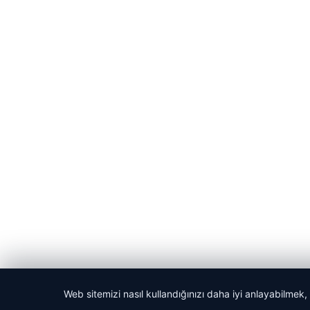
Web sitemizi nasıl kullandığınızı daha iyi anlayabilmek,
© 2026 Gündem Port – Güncel Haberler