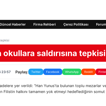
Güncel Haberler
Firma Rehberi
Çerez Politikası
Foru
tepkisi
n okullara saldırısına tepkisi
Paylaş:
4 23:57
Twitter
Facebook
WhatsApp
Reddit
Pinte
fadelere yer verildi: “Han Yunus'ta bulunan toplu mezarlar v
'in Filistin halkını tamamen yok etmeyi hedeflediğinin somut