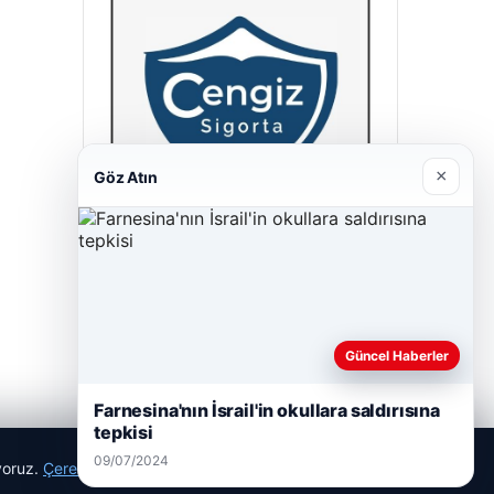
×
Göz Atın
Cengiz Sigorta
23/06/2026
Güncel Haberler
Farnesina'nın İsrail'in okullara saldırısına
tepkisi
09/07/2024
ıyoruz.
Çerez Politikamız
Reddet
Kabul Et