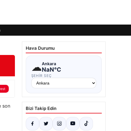
m
Hava Durumu
☁
Ankara
NaN°C
ŞEHIR SEÇ
rest
e son
Bizi Takip Edin