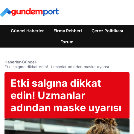
Güncel Haberler
Firma Rehberi
Çerez Politikası
Forum
Haberler
›
Güncel
›
Etki salgına dikkat edin! Uzmanlar adından maske uyarısı
Etki salgına dikkat
edin! Uzmanlar
adından maske uyarısı