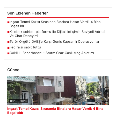
Son Eklenen Haberler
İnşaat Temel Kazısı Sırasında Binalara Hasar Verdi: 4 Bina
■
Boşaltıldı
Kelebek sohbet platformu İle Dijital İletişimin Seviyeli Adresi
■
Ve Chat Deneyimi
Terör Örgütü DAEŞ’e Karşı Geniş Kapsamlı Operasyonlar
■
Fed faizi sabit tuttu
■
CANLI | Fenerbahçe – Sturm Graz Canlı Maç Anlatımı
■
Güncel
08/08/2026
İnşaat Temel Kazısı Sırasında Binalara Hasar Verdi: 4 Bina
Boşaltıldı