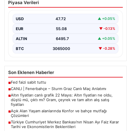
Piyasa Verileri
Maç Anlatımı
USD
47.72
▲ +0.05%
EUR
55.08
▼ -0.13%
ALTIN
6495.7
▲ +0.05%
BTC
3065000
▼ -0.28%
Son Eklenen Haberler
Fed faizi sabit tuttu
■
CANLI | Fenerbahçe – Sturm Graz Canlı Maç Anlatımı
■
Altın fiyatları canlı grafik 22 Mayıs: Altın fiyatları ne oldu,
■
düştü mü, çıktı mı? Gram, çeyrek ve tam altın alış satış
fiyatları
Açık Alan Yaşam alanlarında Konfor ve bahçe mutfağı
■
Çözümleri
Türkiye Cumhuriyet Merkez Bankası’nın Nisan Ayı Faiz Karar
■
Tarihi ve Ekonomistlerin Beklentileri