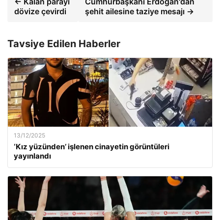
← Kalan parayı
Cumhurbaşkanı Erdoğan'dan
dövize çevirdi
şehit ailesine taziye mesajı →
Tavsiye Edilen Haberler
13/12/2025
‘Kız yüzünden’ işlenen cinayetin görüntüleri
yayınlandı