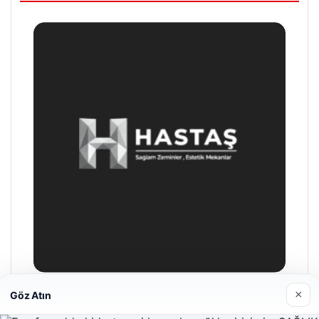
×
Göz Atın
Hastaş Beton
26/05/2026