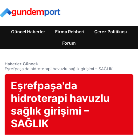
Güncel Haberler
Firma Rehberi
Çerez Politikası
Forum
Haberler
›
Güncel
›
Eşrefpaşa'da hidroterapi havuzlu sağlık girişimi – SAĞLIK
Eşrefpaşa'da
hidroterapi havuzlu
sağlık girişimi –
SAĞLIK