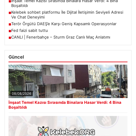
İnşaat Temel Kazısı Sırasında Binalara Hasar Verdi: 4 Bina
■
Boşaltıldı
Kelebek sohbet platformu İle Dijital İletişimin Seviyeli Adresi
■
Ve Chat Deneyimi
Terör Örgütü DAEŞ’e Karşı Geniş Kapsamlı Operasyonlar
■
Fed faizi sabit tuttu
■
CANLI | Fenerbahçe – Sturm Graz Canlı Maç Anlatımı
■
Güncel
08/08/2026
İnşaat Temel Kazısı Sırasında Binalara Hasar Verdi: 4 Bina
Boşaltıldı