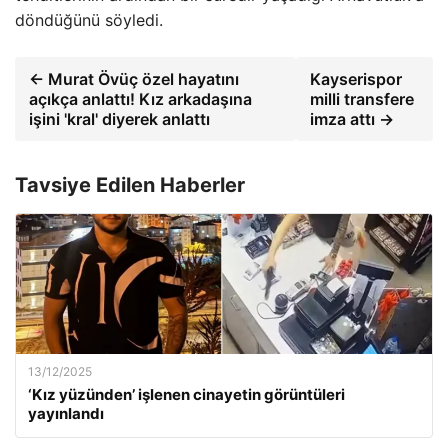
döndüğünü söyledi.
← Murat Övüç özel hayatını
Kayserispor
açıkça anlattı! Kız arkadaşına
milli transfere
işini 'kral' diyerek anlattı
imza attı →
Tavsiye Edilen Haberler
13/12/2025
‘Kız yüzünden’ işlenen cinayetin görüntüleri
yayınlandı