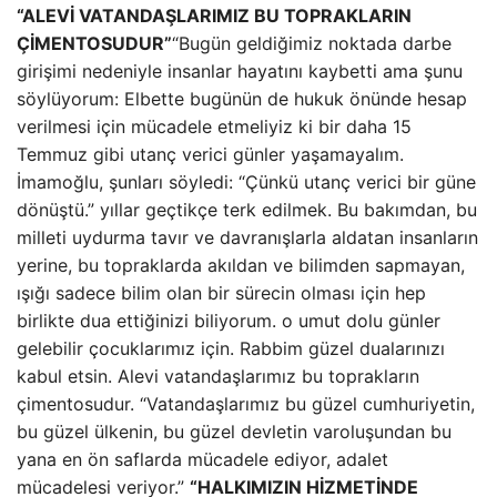
“ALEVİ VATANDAŞLARIMIZ BU TOPRAKLARIN
ÇİMENTOSUDUR”
“Bugün geldiğimiz noktada darbe
girişimi nedeniyle insanlar hayatını kaybetti ama şunu
söylüyorum: Elbette bugünün de hukuk önünde hesap
verilmesi için mücadele etmeliyiz ki bir daha 15
Temmuz gibi utanç verici günler yaşamayalım.
İmamoğlu, şunları söyledi: “Çünkü utanç verici bir güne
dönüştü.” yıllar geçtikçe terk edilmek. Bu bakımdan, bu
milleti uydurma tavır ve davranışlarla aldatan insanların
yerine, bu topraklarda akıldan ve bilimden sapmayan,
ışığı sadece bilim olan bir sürecin olması için hep
birlikte dua ettiğinizi biliyorum. o umut dolu günler
gelebilir çocuklarımız için. Rabbim güzel dualarınızı
kabul etsin. Alevi vatandaşlarımız bu toprakların
çimentosudur. “Vatandaşlarımız bu güzel cumhuriyetin,
bu güzel ülkenin, bu güzel devletin varoluşundan bu
yana en ön saflarda mücadele ediyor, adalet
mücadelesi veriyor.”
“HALKIMIZIN HİZMETİNDE