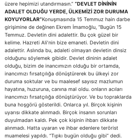
üzere hepimizi utandırmasın.”
“DEVLET DİNİNİN
ADALET OLDUĞU YERDE, ÜLKEMİZİ ZOR DURUMA
KOYUYORLAR”
Konuşmasında 15 Temmuz hain darbe
girişimine de değinen Ekrem İmamoğlu, “Bugün 15
Temmuz. Devletin dini adalettir. Bu çok güzel bir
kelime. Hazreti Ali'nin bize emaneti. Devletin dini
adalettir. Aslında bu, adaleti olmayan devletin dinsiz
olduğunu söylemek gibidir. Devlet dininin adalet
olduğu, bizim de inancımızın olduğu bir ortamda,
inancımızı fırsatçılığa dönüştürerek bu ülkeyi zor
duruma soktular ve bu maalesef sayısız mazlumun
hayatına, huzuruna, canına mal oldu. onların acıları
inancımızı fırsatçılığa dönüştürüyor. Ve bu topraklarda
buna hoşgörü gösterildi. Onlarca yıl. Birçok kişinin
uyarısı dikkate alınmadı. Birçok insanın sorunları
duyulmadan kaldı. Pek çok kişinin ihbarı dikkate
alınmadı. Hatta uyaran ve ihbar edenlere terörist
muamelesi yapıldı. “Tıpkı bugün olduğu gibi” dedi.