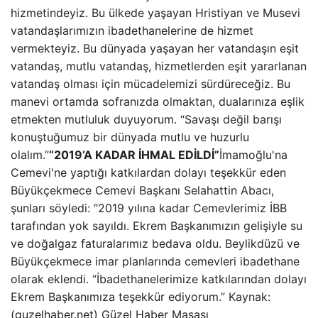
hizmetindeyiz. Bu ülkede yaşayan Hristiyan ve Musevi
vatandaşlarımızın ibadethanelerine de hizmet
vermekteyiz. Bu dünyada yaşayan her vatandaşın eşit
vatandaş, mutlu vatandaş, hizmetlerden eşit yararlanan
vatandaş olması için mücadelemizi sürdüreceğiz. Bu
manevi ortamda sofranızda olmaktan, dualarınıza eşlik
etmekten mutluluk duyuyorum. “Savaşı değil barışı
konuştuğumuz bir dünyada mutlu ve huzurlu
olalım.”
“2019’A KADAR İHMAL EDİLDİ”
İmamoğlu'na
Cemevi'ne yaptığı katkılardan dolayı teşekkür eden
Büyükçekmece Cemevi Başkanı Selahattin Abacı,
şunları söyledi: “2019 yılına kadar Cemevlerimiz İBB
tarafından yok sayıldı. Ekrem Başkanımızın gelişiyle su
ve doğalgaz faturalarımız bedava oldu. Beylikdüzü ve
Büyükçekmece imar planlarında cemevleri ibadethane
olarak eklendi. “İbadethanelerimize katkılarından dolayı
Ekrem Başkanımıza teşekkür ediyorum.” Kaynak:
(guzelhaber.net) Güzel Haber Masası