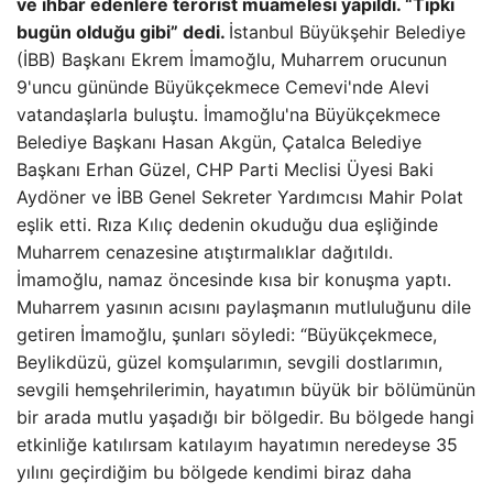
ve ihbar edenlere terörist muamelesi yapıldı. “Tıpkı
bugün olduğu gibi” dedi.
İstanbul Büyükşehir Belediye
(İBB) Başkanı Ekrem İmamoğlu, Muharrem orucunun
9'uncu gününde Büyükçekmece Cemevi'nde Alevi
vatandaşlarla buluştu. İmamoğlu'na Büyükçekmece
Belediye Başkanı Hasan Akgün, Çatalca Belediye
Başkanı Erhan Güzel, CHP Parti Meclisi Üyesi Baki
Aydöner ve İBB Genel Sekreter Yardımcısı Mahir Polat
eşlik etti. Rıza Kılıç dedenin okuduğu dua eşliğinde
Muharrem cenazesine atıştırmalıklar dağıtıldı.
İmamoğlu, namaz öncesinde kısa bir konuşma yaptı.
Muharrem yasının acısını paylaşmanın mutluluğunu dile
getiren İmamoğlu, şunları söyledi: “Büyükçekmece,
Beylikdüzü, güzel komşularımın, sevgili dostlarımın,
sevgili hemşehrilerimin, hayatımın büyük bir bölümünün
bir arada mutlu yaşadığı bir bölgedir. Bu bölgede hangi
etkinliğe katılırsam katılayım hayatımın neredeyse 35
yılını geçirdiğim bu bölgede kendimi biraz daha