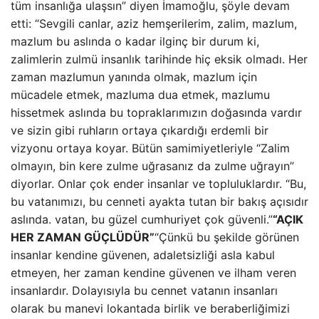
tüm insanlığa ulaşsın” diyen İmamoğlu, şöyle devam
etti: “Sevgili canlar, aziz hemşerilerim, zalim, mazlum,
mazlum bu aslında o kadar ilginç bir durum ki,
zalimlerin zulmü insanlık tarihinde hiç eksik olmadı. Her
zaman mazlumun yanında olmak, mazlum için
mücadele etmek, mazluma dua etmek, mazlumu
hissetmek aslında bu topraklarımızın doğasında vardır
ve sizin gibi ruhların ortaya çıkardığı erdemli bir
vizyonu ortaya koyar. Bütün samimiyetleriyle “Zalim
olmayın, bin kere zulme uğrasanız da zulme uğrayın”
diyorlar. Onlar çok ender insanlar ve topluluklardır. “Bu,
bu vatanımızı, bu cenneti ayakta tutan bir bakış açısıdır
aslında. vatan, bu güzel cumhuriyet çok güvenli.”
“AÇIK
HER ZAMAN GÜÇLÜDÜR”
“Çünkü bu şekilde görünen
insanlar kendine güvenen, adaletsizliği asla kabul
etmeyen, her zaman kendine güvenen ve ilham veren
insanlardır. Dolayısıyla bu cennet vatanın insanları
olarak bu manevi lokantada birlik ve beraberliğimizi