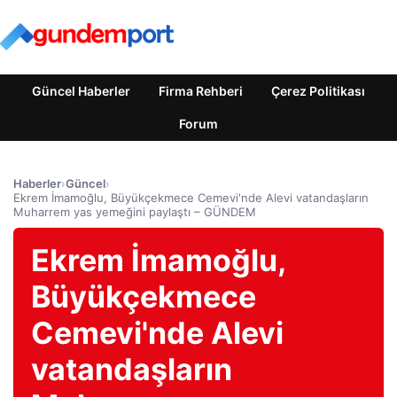
Güncel Haberler
Firma Rehberi
Çerez Politikası
Forum
Haberler
›
Güncel
›
Ekrem İmamoğlu, Büyükçekmece Cemevi'nde Alevi vatandaşların
Muharrem yas yemeğini paylaştı – GÜNDEM
Ekrem İmamoğlu,
Büyükçekmece
Cemevi'nde Alevi
vatandaşların