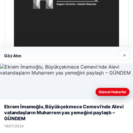
×
Göz Atın
Hastaş Beton
26/05/2026
Güncel Haberler
Web sitemizi nasıl kullandığınızı daha iyi anlayabilmek,
Ekrem İmamoğlu, Büyükçekmece Cemevi'nde Alevi
deneyiminizi kişiselleştirmek ve geliştirmek amacıyla çerezler
vatandaşların Muharrem yas yemeğini paylaştı –
kullanıyoruz.
Çerez Politikamız
GÜNDEM
© 2026 Gündem Port – Güncel Haberler
Reddet
Kabul Et
16/07/2024
malta dil okulları
|
lemagrup.com.tr