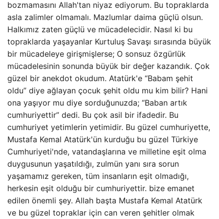
bozmamasını Allah'tan niyaz ediyorum. Bu topraklarda
asla zalimler olmamalı. Mazlumlar daima güçlü olsun.
Halkımız zaten güçlü ve mücadelecidir. Nasıl ki bu
topraklarda yaşayanlar Kurtuluş Savaşı sırasında büyük
bir mücadeleye girişmişlerse; O sonsuz özgürlük
mücadelesinin sonunda büyük bir değer kazandık. Çok
güzel bir anekdot okudum. Atatürk'e “Babam şehit
oldu” diye ağlayan çocuk şehit oldu mu kim bilir? Hani
ona yaşıyor mu diye sorduğunuzda; “Baban artık
cumhuriyettir” dedi. Bu çok asil bir ifadedir. Bu
cumhuriyet yetimlerin yetimidir. Bu güzel cumhuriyette,
Mustafa Kemal Atatürk'ün kurduğu bu güzel Türkiye
Cumhuriyeti'nde, vatandaşlarına ve milletine eşit olma
duygusunun yaşatıldığı, zulmün yanı sıra sorun
yaşamamız gereken, tüm insanların eşit olmadığı,
herkesin eşit olduğu bir cumhuriyettir. bize emanet
edilen önemli şey. Allah başta Mustafa Kemal Atatürk
ve bu güzel topraklar için can veren şehitler olmak