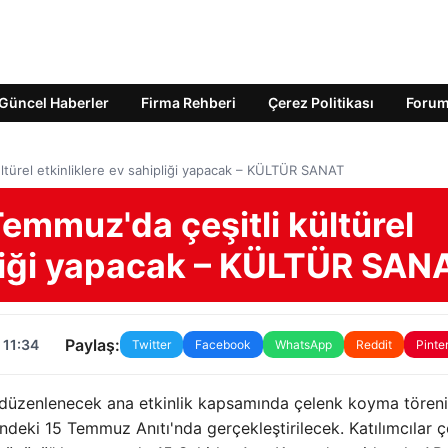
Güncel Haberler
Firma Rehberi
Çerez Politikası
Foru
ltürel etkinliklere ev sahipliği yapacak – KÜLTÜR SANAT
Temmuz'da çeşitli kültürel
pliği yapacak – KÜLTÜR SAN
Paylaş:
 11:34
Twitter
Facebook
WhatsApp
Reddit
Pinte
düzenlenecek ana etkinlik kapsamında çelenk koyma töreni
ki 15 Temmuz Anıtı'nda gerçekleştirilecek. Katılımcılar ç