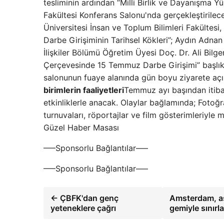
tesliminin ardından “Milli Birlik ve Dayanışma 
Fakültesi Konferans Salonu'nda gerçekleştiril
Üniversitesi İnsan ve Toplum Bilimleri Fakülte
Darbe Girişiminin Tarihsel Kökleri”; Aydın Adnan 
İlişkiler Bölümü Öğretim Üyesi Doç. Dr. Ali Bilgeno
Çerçevesinde 15 Temmuz Darbe Girişimi” başlık
salonunun fuaye alanında gün boyu ziyarete açık
birimlerin faaliyetleri
Temmuz ayı başından itibare
etkinliklerle anacak. Olaylar bağlamında; Fotoğra
turnuvaları, röportajlar ve film gösterimleriyle m
Güzel Haber Masası
—–Sponsorlu Bağlantılar—–
—–Sponsorlu Bağlantılar—–
← ÇBFK'dan genç
Amsterdam, aşı
yeteneklere çağrı
gemiyle sınırl