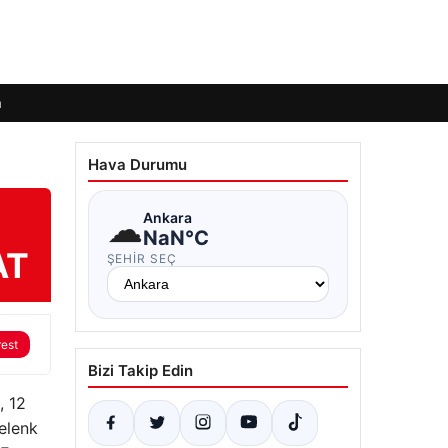
m
Hava Durumu
☁
Ankara
NaN°C
AT
ŞEHIR SEÇ
rest
Bizi Takip Edin
, 12
elenk