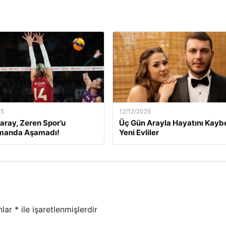
25
12/12/2025
aray, Zeren Spor’u
Üç Gün Arayla Hayatını Kay
manda Aşamadı!
Yeni Evliler
nlar
*
ile işaretlenmişlerdir