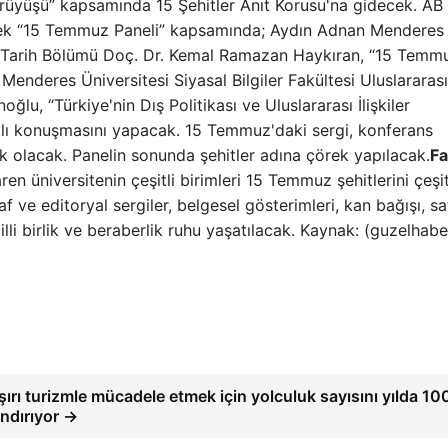
Yürüyüşü” kapsamında 15 Şehitler Anıt Korusu'na gidecek. AB
ecek “15 Temmuz Paneli” kapsamında; Aydın Adnan Menderes
si, Tarih Bölümü Doç. Dr. Kemal Ramazan Haykıran, “15 Temm
Menderes Üniversitesi Siyasal Bilgiler Fakültesi Uluslararası
ğlu, “Türkiye'nin Dış Politikası ve Uluslararası İlişkiler
lı konuşmasını yapacak. 15 Temmuz'daki sergi, konferans
 olacak. Panelin sonunda şehitler adına çörek yapılacak.
Fa
n üniversitenin çeşitli birimleri 15 Temmuz şehitlerini çeşit
f ve editoryal sergiler, belgesel gösterimleri, kan bağışı, s
illi birlik ve beraberlik ruhu yaşatılacak. Kaynak: (guzelhabe
rı turizmle mücadele etmek için yolculuk sayısını yılda 10
andırıyor →