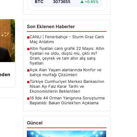
BTC
3073655
▲ +0.95%
Son Eklenen Haberler
CANLI | Fenerbahçe – Sturm Graz Canlı
■
Maç Anlatımı
Altın fiyatları canlı grafik 22 Mayıs: Altın
■
fiyatları ne oldu, düştü mü, çıktı mı?
Gram, çeyrek ve tam altın alış satış
fiyatları
Açık Alan Yaşam alanlarında Konfor ve
■
beden
bahçe mutfağı Çözümleri
Türkiye Cumhuriyet Merkez Bankası’nın
■
Nisan Ayı Faiz Karar Tarihi ve
Ekonomistlerin Beklentileri
16 İlde 44 Orman Yangınına Soruşturma
■
Başlatıldı: Bakan Gürlek’ten Açıklama
Güncel