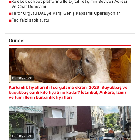
Kelebek sohbet platformu İle Dijital İletişimin Seviyeli Adresi
■
Ve Chat Deneyimi
Terör Örgütü DAEŞ’e Karşı Geniş Kapsamlı Operasyonlar
■
Fed faizi sabit tuttu
■
Güncel
09/08/2026
Kurbanlık fiyatları il il sorgulama ekranı 2026: Büyükbaş ve
küçükbaş canlı kilo fiyatı ne kadar? İstanbul, Ankara, İzmir
ve tüm illerin kurbanlık fiyatları
08/08/2026