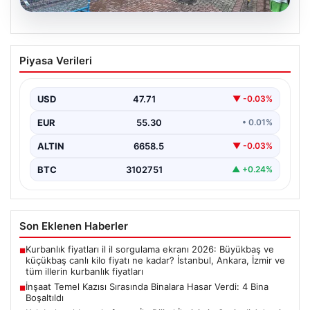
08.08.2026
İnşaat Temel Kazısı Sırasında Binalara
Piyasa Verileri
Hasar Verdi: 4 Bina Boşaltıldı
Sultangazi ilçesinde devam eden yeni inşaat projesinin
temel kazısı sırasında beklenmedik hasarlar ortaya çıktı.
USD
47.71
▼ -0.03%
…
EUR
55.30
• 0.01%
ALTIN
6658.5
▼ -0.03%
BTC
3102751
▲ +0.24%
Son Eklenen Haberler
Kurbanlık fiyatları il il sorgulama ekranı 2026: Büyükbaş ve
■
küçükbaş canlı kilo fiyatı ne kadar? İstanbul, Ankara, İzmir ve
tüm illerin kurbanlık fiyatları
İnşaat Temel Kazısı Sırasında Binalara Hasar Verdi: 4 Bina
■
Boşaltıldı