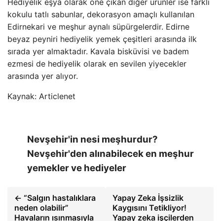
Hediyelik eşya olarak öne çıkan diğer ürünler ise farklı
kokulu tatlı sabunlar, dekorasyon amaçlı kullanılan
Edirnekari ve meşhur aynalı süpürgelerdir. Edirne
beyaz peyniri hediyelik yemek çeşitleri arasında ilk
sırada yer almaktadır. Kavala bisküvisi ve badem
ezmesi de hediyelik olarak en sevilen yiyecekler
arasında yer alıyor.
Kaynak: Articlenet
Nevşehir'in nesi meşhurdur?
Nevşehir'den alınabilecek en meşhur
yemekler ve hediyeler
← “Salgın hastalıklara
Yapay Zeka İşsizlik
neden olabilir”
Kaygısını Tetikliyor!
Havaların ısınmasıyla
Yapay zeka işçilerden