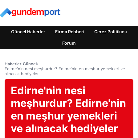
Güncel Haberler
Firma Rehberi
Çerez Politikası
Forum
Haberler
›
Güncel
›
Edirne'nin nesi meşhurdur? Edirne'nin en meşhur yemekleri ve
alınacak hediyeler
Edirne'nin nesi
meşhurdur? Edirne'nin
en meşhur yemekleri
ve alınacak hediyeler