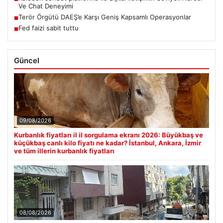
Ve Chat Deneyimi
Terör Örgütü DAEŞ’e Karşı Geniş Kapsamlı Operasyonlar
■
Fed faizi sabit tuttu
■
Güncel
09/08/2026
Kurbanlık fiyatları il il sorgulama ekranı 2026: Büyükbaş ve
küçükbaş canlı kilo fiyatı ne kadar? İstanbul, Ankara, İzmir
ve tüm illerin kurbanlık fiyatları
08/08/2026