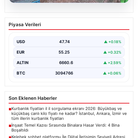
08.08.2026
İnşaat Temel Kazısı Sırasında Binalara
Piyasa Verileri
Hasar Verdi: 4 Bina Boşaltıldı
Sultangazi ilçesinde devam eden yeni inşaat projesinin
temel kazısı sırasında beklenmedik hasarlar ortaya çıktı.
USD
47.74
▲ +0.18%
…
EUR
55.25
▲ +0.32%
ALTIN
6660.6
▲ +2.59%
BTC
3094766
▲ +0.06%
Son Eklenen Haberler
Kurbanlık fiyatları il il sorgulama ekranı 2026: Büyükbaş ve
■
küçükbaş canlı kilo fiyatı ne kadar? İstanbul, Ankara, İzmir ve
tüm illerin kurbanlık fiyatları
İnşaat Temel Kazısı Sırasında Binalara Hasar Verdi: 4 Bina
■
Boşaltıldı
Kelebek sohbet platformu İle Dijital İletişimin Seviyeli Adresi
■