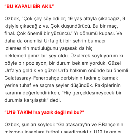
“BU KAPALI BİR AKIL”
Özbek, “Çok şey söylediler; 19 yaş altıyla çıkacağız, 9
kişiyle çıkacağız vs. Çok düşündürücü. Bu bir maç,
final. Çok önemli bir yüzüncü.” Yıldönümü kupası. Ve
daha da önemlisi Urfa gibi bir şehrin bu maçı
izlemesinin mutluluğunu yaşasak da hiç
beklemediğimiz bir şey oldu. Üzülerek söylüyorum ki
böyle bir pozisyon, bir durum beklemiyorduk. Güzel
Urfa'ya geldik ve güzel Urfa halkının önünde bu önemli
Galatasaray-Fenerbahçe derbisinin tadını çıkarmak
yerine tuhaf ve saçma şeyler düşündük. Rakiplerinin
kararını değerlendirirken, “Hiç gerçekleşmeyecek bir
durumla karşılaştık” dedi.
“U19 TAKIMI'na yazık değil mi bu?”
Özbek, şunları söyledi: “Galatasaray'ın ve F.Bahçe'nin
misyonu insanlara futbolu sevdirmektir. U19 takımını