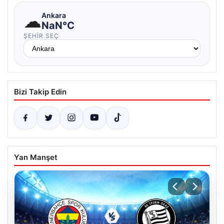
☁
Ankara
NaN°C
ŞEHIR SEÇ
Bizi Takip Edin
Yan Manşet