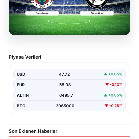
05.08.2026
CANLI | Fenerbahçe – Sturm Graz Canlı
Piyasa Verileri
Maç Anlatımı
USD
47.72
▲ +0.05%
EUR
55.08
▼ -0.13%
ALTIN
6495.7
▲ +0.05%
BTC
3065000
▼ -0.28%
Son Eklenen Haberler