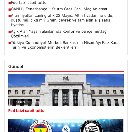
Fed faizi sabit tuttu
■
CANLI | Fenerbahçe – Sturm Graz Canlı Maç Anlatımı
■
Altın fiyatları canlı grafik 22 Mayıs: Altın fiyatları ne oldu,
■
düştü mü, çıktı mı? Gram, çeyrek ve tam altın alış satış
fiyatları
Açık Alan Yaşam alanlarında Konfor ve bahçe mutfağı
■
Çözümleri
Türkiye Cumhuriyet Merkez Bankası’nın Nisan Ayı Faiz Karar
■
Tarihi ve Ekonomistlerin Beklentileri
Güncel
06/08/2026
Fed faizi sabit tuttu