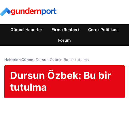
Güncel Haberler
Firma Rehberi
Çerez Politikası
Forum
Haberler
›
Güncel
›
Dursun Özbek: Bu bir tutulma
Dursun Özbek: Bu bir
tutulma