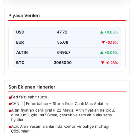
05.08.2026
CANLI | Fenerbahçe – Sturm Graz Canlı
Piyasa Verileri
Maç Anlatımı
USD
47.72
▲ +0.05%
EUR
55.08
▼ -0.13%
ALTIN
6495.7
▲ +0.05%
BTC
3065000
▼ -0.28%
Son Eklenen Haberler
Fed faizi sabit tuttu
■
CANLI | Fenerbahçe – Sturm Graz Canlı Maç Anlatımı
■
Altın fiyatları canlı grafik 22 Mayıs: Altın fiyatları ne oldu,
■
düştü mü, çıktı mı? Gram, çeyrek ve tam altın alış satış
fiyatları
Açık Alan Yaşam alanlarında Konfor ve bahçe mutfağı
■
Çözümleri