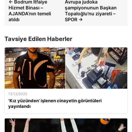
← Bodrum İtfaiye
Avrupa judoka
Hizmet Binası –
şampiyonunun Başkan
AJANDA'nın temeli
Topaloğlu'nu ziyareti –
atıldı
SPOR →
Tavsiye Edilen Haberler
13/12/2025
‘Kız yüzünden’ işlenen cinayetin görüntüleri
yayınlandı