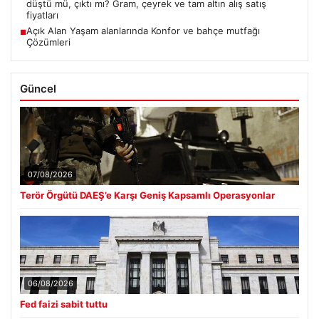
düştü mü, çıktı mı? Gram, çeyrek ve tam altın alış satış
fiyatları
Açık Alan Yaşam alanlarında Konfor ve bahçe mutfağı
■
Çözümleri
Güncel
07/08/2026
Terör Örgütü DAEŞ’e Karşı Geniş Kapsamlı Operasyonlar
06/08/2026
Fed faizi sabit tuttu