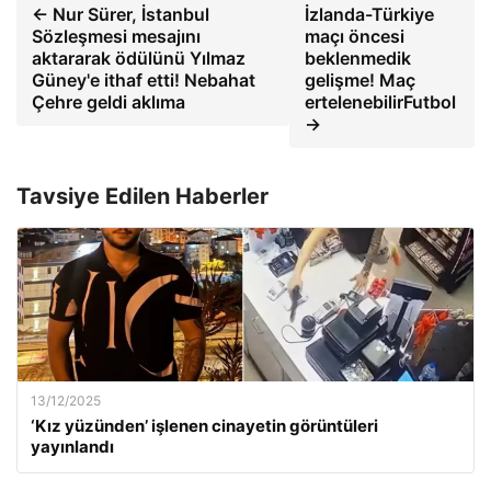
← Nur Sürer, İstanbul
İzlanda-Türkiye
Sözleşmesi mesajını
maçı öncesi
aktararak ödülünü Yılmaz
beklenmedik
Güney'e ithaf etti! Nebahat
gelişme! Maç
Çehre geldi aklıma
ertelenebilirFutbol
→
Tavsiye Edilen Haberler
13/12/2025
‘Kız yüzünden’ işlenen cinayetin görüntüleri
yayınlandı