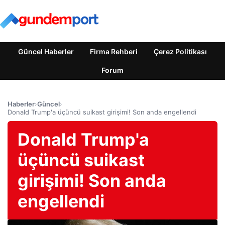
Güncel Haberler
Firma Rehberi
Çerez Politikası
Forum
Haberler
›
Güncel
›
Donald Trump'a üçüncü suikast girişimi! Son anda engellendi
Donald Trump'a
üçüncü suikast
girişimi! Son anda
engellendi