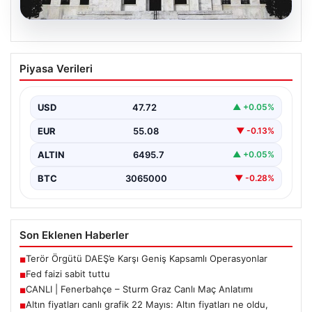
06.08.2026
Fed faizi sabit tuttu
Piyasa Verileri
USD
47.72
▲ +0.05%
EUR
55.08
▼ -0.13%
ALTIN
6495.7
▲ +0.05%
BTC
3065000
▼ -0.28%
Son Eklenen Haberler
Terör Örgütü DAEŞ’e Karşı Geniş Kapsamlı Operasyonlar
■
Fed faizi sabit tuttu
■
CANLI | Fenerbahçe – Sturm Graz Canlı Maç Anlatımı
■
Altın fiyatları canlı grafik 22 Mayıs: Altın fiyatları ne oldu,
■