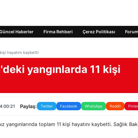
Güncel Haberler
Firma Rehberi
Çerez Politikası
Foru
işi hayatını kaybetti
'deki yangınlarda 11 kişi
Paylaş:
4 00:21
Twitter
Facebook
WhatsApp
Reddit
Pinte
ız yangınlarında toplam 11 kişi hayatını kaybetti. Sağlık Bak