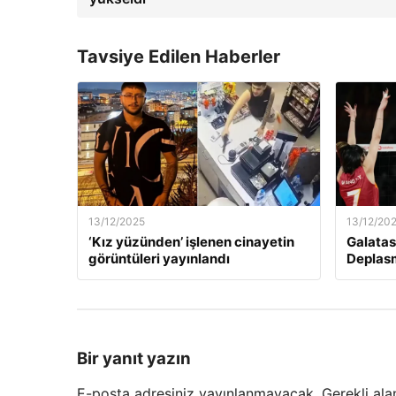
Tavsiye Edilen Haberler
13/12/2025
13/12/20
‘Kız yüzünden’ işlenen cinayetin
Galatas
görüntüleri yayınlandı
Deplas
Bir yanıt yazın
E-posta adresiniz yayınlanmayacak.
Gerekli ala