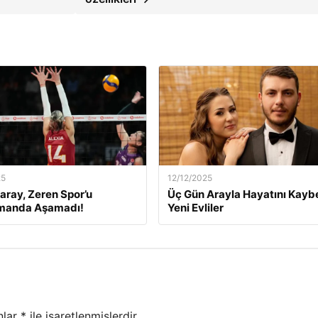
25
12/12/2025
aray, Zeren Spor’u
Üç Gün Arayla Hayatını Kay
manda Aşamadı!
Yeni Evliler
nlar
*
ile işaretlenmişlerdir