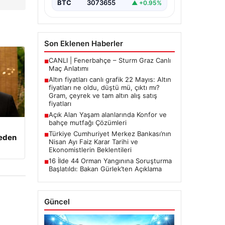
BTC
3073655
▲ +0.95%
Son Eklenen Haberler
CANLI | Fenerbahçe – Sturm Graz Canlı
■
Maç Anlatımı
Altın fiyatları canlı grafik 22 Mayıs: Altın
■
fiyatları ne oldu, düştü mü, çıktı mı?
Gram, çeyrek ve tam altın alış satış
fiyatları
Açık Alan Yaşam alanlarında Konfor ve
■
bahçe mutfağı Çözümleri
Türkiye Cumhuriyet Merkez Bankası’nın
■
beden
Nisan Ayı Faiz Karar Tarihi ve
Ekonomistlerin Beklentileri
16 İlde 44 Orman Yangınına Soruşturma
■
Başlatıldı: Bakan Gürlek’ten Açıklama
Güncel