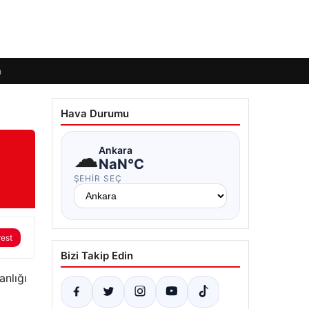
m
Hava Durumu
☁
Ankara
NaN°C
ŞEHIR SEÇ
rest
Bizi Takip Edin
anlığı