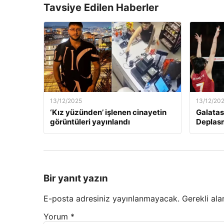
Tavsiye Edilen Haberler
13/12/2025
13/12/20
‘Kız yüzünden’ işlenen cinayetin
Galatas
görüntüleri yayınlandı
Deplas
Bir yanıt yazın
E-posta adresiniz yayınlanmayacak.
Gerekli ala
Yorum
*