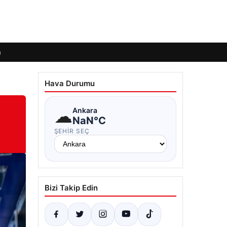
m
Hava Durumu
☁
Ankara
NaN°C
ŞEHIR SEÇ
Bizi Takip Edin