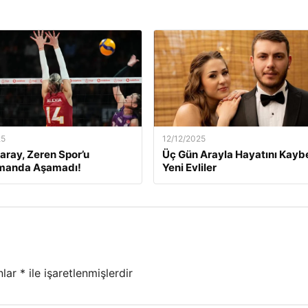
25
12/12/2025
aray, Zeren Spor’u
Üç Gün Arayla Hayatını Kay
manda Aşamadı!
Yeni Evliler
nlar
*
ile işaretlenmişlerdir