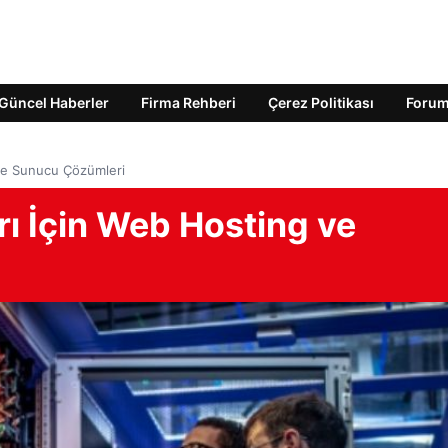
Güncel Haberler
Firma Rehberi
Çerez Politikası
Foru
 ve Sunucu Çözümleri
rı İçin Web Hosting ve