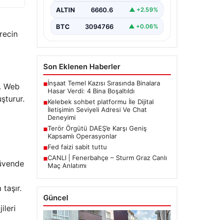
İnternet çağında insanların güvenli
bir biçimde iletişim sağlaması ciddi
ALTIN
6660.6
▲ +2.59%
bir hassasiyet barındırmaktadır.
Halen pek…
BTC
3094766
▲ +0.06%
recin
Son Eklenen Haberler
İnşaat Temel Kazısı Sırasında Binalara
■
r. Web
Hasar Verdi: 4 Bina Boşaltıldı
uşturur.
Kelebek sohbet platformu İle Dijital
■
İletişimin Seviyeli Adresi Ve Chat
Deneyimi
Terör Örgütü DAEŞ’e Karşı Geniş
■
Kapsamlı Operasyonlar
Fed faizi sabit tuttu
■
CANLI | Fenerbahçe – Sturm Graz Canlı
■
güvende
Maç Anlatımı
taşır.
Güncel
ileri