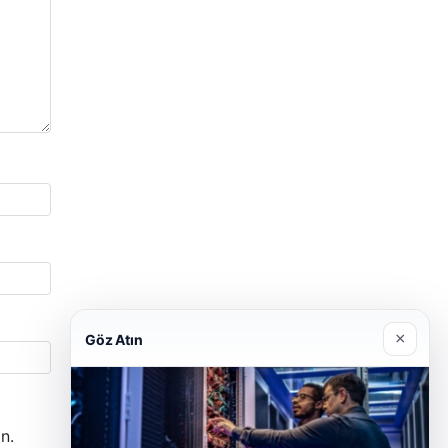
×
Göz Atın
n.