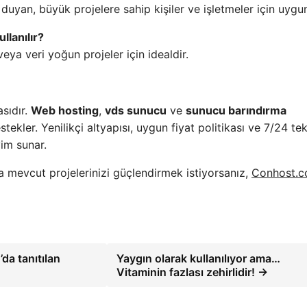
uyan, büyük projelere sahip kişiler ve işletmeler için uygu
llanılır?
veya veri yoğun projeler için idealdir.
asıdır.
Web hosting
,
vds sunucu
ve
sunucu barındırma
estekler. Yenilikçi altyapısı, uygun fiyat politikası ve 7/24 te
yim sunar.
 mevcut projelerinizi güçlendirmek istiyorsanız,
Conhost.c
da tanıtılan
Yaygın olarak kullanılıyor ama…
Vitaminin fazlası zehirlidir! →