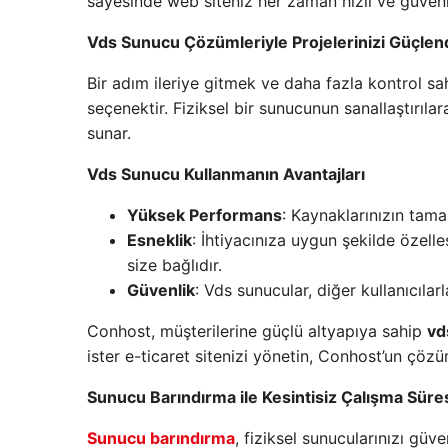
sayesinde web siteniz her zaman hızlı ve güvenli
Vds Sunucu Çözümleriyle Projelerinizi Güçlend
Bir adım ileriye gitmek ve daha fazla kontrol sa
seçenektir. Fiziksel bir sunucunun sanallaştırıla
sunar.
Vds Sunucu Kullanmanın Avantajları
Yüksek Performans
: Kaynaklarınızın tama
Esneklik
: İhtiyacınıza uygun şekilde özell
size bağlıdır.
Güvenlik
: Vds sunucular, diğer kullanıcılarla
Conhost, müşterilerine güçlü altyapıya sahip
vd
ister e-ticaret sitenizi yönetin, Conhost’un çözüml
Sunucu Barındırma ile Kesintisiz Çalışma Süre
Sunucu barındırma
, fiziksel sunucularınızı gü