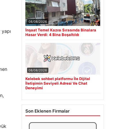
08/08/2026
İnşaat Temel Kazısı Sırasında Binalara
r yapı
Hasar Verdi: 4 Bina Boşaltıldı
amen
08/08/2026
Kelebek sohbet platformu İle Dijital
İletişimin Seviyeli Adresi Ve Chat
Deneyimi
n,
Son Eklenen Firmalar
yük