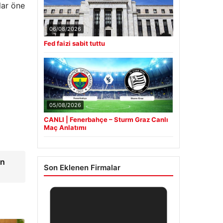
lar öne
06/08/2026
Fed faizi sabit tuttu
05/08/2026
CANLI | Fenerbahçe – Sturm Graz Canlı
Maç Anlatımı
on
Son Eklenen Firmalar