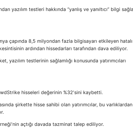
dan yazılım testleri hakkında “yanlış ve yanıltıcı” bilgi sağ
ya çapında 8,5 milyondan fazla bilgisayarı etkileyen hatalı
sintisinin ardından hissedarları tarafından dava ediliyor.
ket, yazılım testlerinin sağlamlığı konusunda yatırımcıları
dStrike hisseleri değerinin %32'sini kaybetti.
ında şirkette hisse sahibi olan yatırımcılar, bu varlıklardan
r.
neği'nin açtığı davada tazminat talep ediliyor.