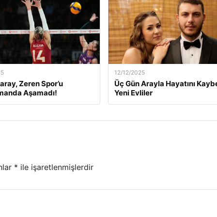
25
12/12/2025
aray, Zeren Spor’u
Üç Gün Arayla Hayatını Kay
manda Aşamadı!
Yeni Evliler
nlar
*
ile işaretlenmişlerdir