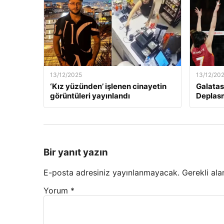
13/12/2025
13/12/20
‘Kız yüzünden’ işlenen cinayetin
Galatas
görüntüleri yayınlandı
Deplas
Bir yanıt yazın
E-posta adresiniz yayınlanmayacak.
Gerekli ala
Yorum
*