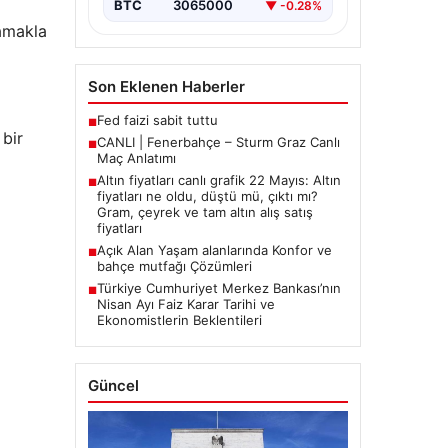
BTC
3065000
▼ -0.28%
lamakla
Son Eklenen Haberler
Fed faizi sabit tuttu
■
 bir
CANLI | Fenerbahçe – Sturm Graz Canlı
■
Maç Anlatımı
Altın fiyatları canlı grafik 22 Mayıs: Altın
■
fiyatları ne oldu, düştü mü, çıktı mı?
Gram, çeyrek ve tam altın alış satış
fiyatları
Açık Alan Yaşam alanlarında Konfor ve
■
bahçe mutfağı Çözümleri
Türkiye Cumhuriyet Merkez Bankası’nın
■
Nisan Ayı Faiz Karar Tarihi ve
Ekonomistlerin Beklentileri
Güncel