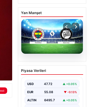
Yan Manşet
05.08.2026
CANLI | Fenerbahçe –
Piyasa Verileri
Sturm Graz Canlı Maç
Anlatımı
USD
47.72
▲ +0.05%
rest
EUR
55.08
▼ -0.13%
ALTIN
6495.7
▲ +0.05%