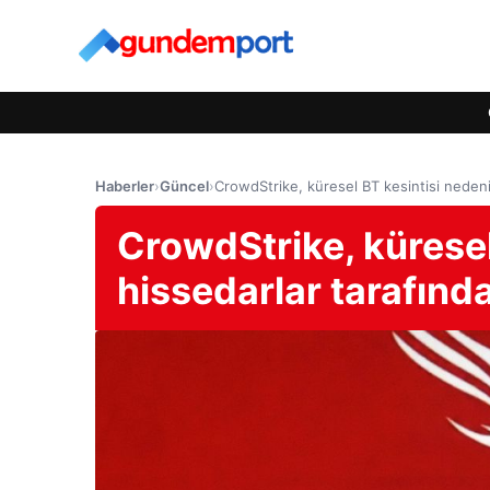
Haberler
›
Güncel
›
CrowdStrike, küresel BT kesintisi nedeni
CrowdStrike, küresel
hissedarlar tarafınd