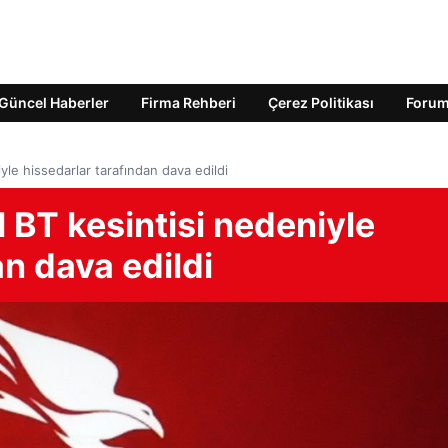
Güncel Haberler
Firma Rehberi
Çerez Politikası
Foru
yle hissedarlar tarafından dava edildi
 BT kesintisi nedeniyle
an dava edildi