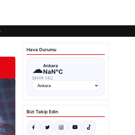
m
Hava Durumu
☁
Ankara
NaN°C
ŞEHIR SEÇ
Bizi Takip Edin