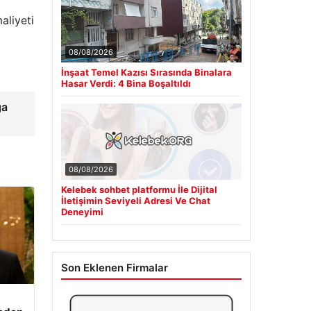
aliyeti
08/08/2026
İnşaat Temel Kazısı Sırasında Binalara
Hasar Verdi: 4 Bina Boşaltıldı
ğa
08/08/2026
Kelebek sohbet platformu İle Dijital
İletişimin Seviyeli Adresi Ve Chat
Deneyimi
Son Eklenen Firmalar