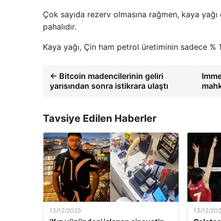
Çok sayıda rezerv olmasına rağmen, kaya yağı en 
pahalıdır.
Kaya yağı, Çin ham petrol üretiminin sadece % 1’
← Bitcoin madencilerinin geliri
Immea
yarısından sonra istikrara ulaştı
mahk
Tavsiye Edilen Haberler
13/12/2025
13/12/20