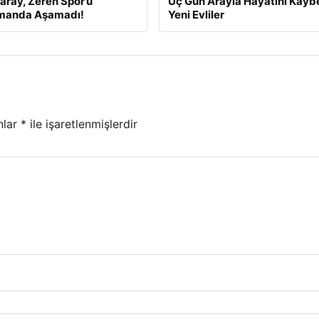
aray, Zeren Spor’u
Üç Gün Arayla Hayatını Kay
manda Aşamadı!
Yeni Evliler
nlar
*
ile işaretlenmişlerdir