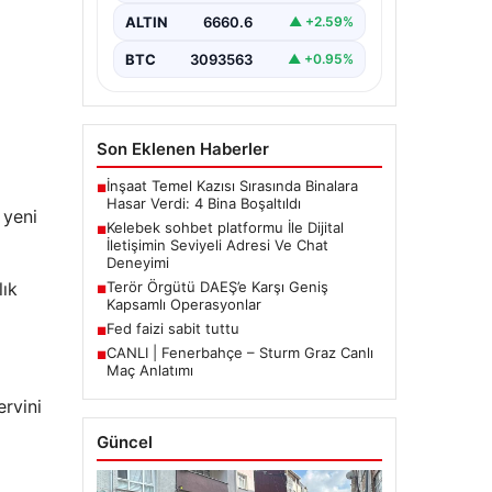
İnternet çağında insanların güvenli
bir biçimde iletişim sağlaması ciddi
ALTIN
6660.6
▲ +2.59%
bir hassasiyet barındırmaktadır.
Halen pek…
BTC
3093563
▲ +0.95%
Son Eklenen Haberler
İnşaat Temel Kazısı Sırasında Binalara
■
Hasar Verdi: 4 Bina Boşaltıldı
 yeni
Kelebek sohbet platformu İle Dijital
■
İletişimin Seviyeli Adresi Ve Chat
Deneyimi
Terör Örgütü DAEŞ’e Karşı Geniş
lık
■
Kapsamlı Operasyonlar
Fed faizi sabit tuttu
■
CANLI | Fenerbahçe – Sturm Graz Canlı
■
Maç Anlatımı
rvini
Güncel