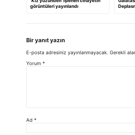
‘Kız yüzünden’ işlenen cinayetin
Galatas
görüntüleri yayınlandı
Deplas
Bir yanıt yazın
E-posta adresiniz yayınlanmayacak.
Gerekli ala
Yorum
*
Ad
*