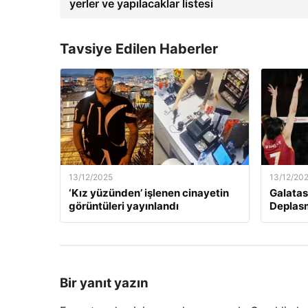
yerler ve yapılacaklar listesi
Tavsiye Edilen Haberler
13/12/2025
13/12/20
‘Kız yüzünden’ işlenen cinayetin
Galatas
görüntüleri yayınlandı
Deplas
Bir yanıt yazın