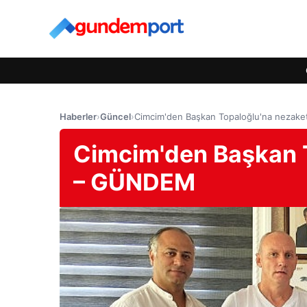
Haberler
›
Güncel
›
Cimcim'den Başkan Topaloğlu'na nezake
Cimcim'den Başkan T
– GÜNDEM