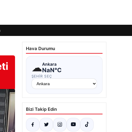
m
Hava Durumu
ti
☁
Ankara
NaN°C
ŞEHIR SEÇ
Bizi Takip Edin