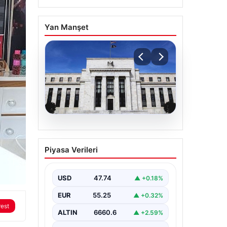
Yan Manşet
06.08.2026
Fed faizi sabit tuttu
Piyasa Verileri
USD
47.74
▲ +0.18%
EUR
55.25
▲ +0.32%
rest
ALTIN
6660.6
▲ +2.59%