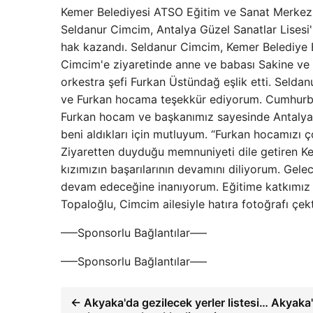
Kemer Belediyesi ATSO Eğitim ve Sanat Merkezi
Seldanur Cimcim, Antalya Güzel Sanatlar Lisesi'
hak kazandı. Seldanur Cimcim, Kemer Belediye 
Cimcim'e ziyaretinde anne ve babası Sakine ve
orkestra şefi Furkan Üstündağ eşlik etti. Selda
ve Furkan hocama teşekkür ediyorum. Cumhurba
Furkan hocam ve başkanımız sayesinde Antalya Gü
beni aldıkları için mutluyum. “Furkan hocamızı
Ziyaretten duyduğu memnuniyeti dile getiren Ke
kızımızın başarılarının devamını diliyorum. Gele
devam edeceğine inanıyorum. Eğitime katkımız 
Topaloğlu, Cimcim ailesiyle hatıra fotoğrafı çe
—–Sponsorlu Bağlantılar—–
—–Sponsorlu Bağlantılar—–
← Akyaka'da gezilecek yerler listesi… Akyaka