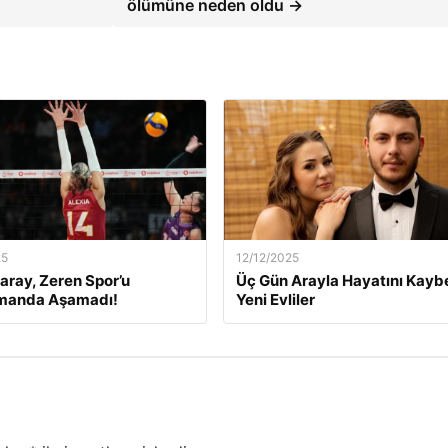
ölümüne neden oldu →
25
12/12/2025
aray, Zeren Spor’u
Üç Gün Arayla Hayatını Kay
manda Aşamadı!
Yeni Evliler