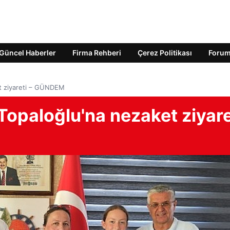
Güncel Haberler
Firma Rehberi
Çerez Politikası
Foru
t ziyareti – GÜNDEM
opaloğlu'na nezaket ziyare