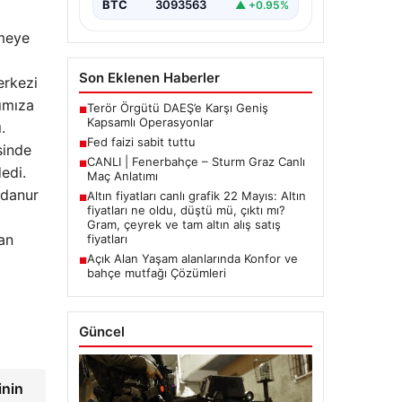
BTC
3093563
▲ +0.95%
rmeye
Son Eklenen Haberler
erkezi
nımıza
Terör Örgütü DAEŞ’e Karşı Geniş
■
Kapsamlı Operasyonlar
.
Fed faizi sabit tuttu
■
sinde
CANLI | Fenerbahçe – Sturm Graz Canlı
■
edi.
Maç Anlatımı
ldanur
Altın fiyatları canlı grafik 22 Mayıs: Altın
■
fiyatları ne oldu, düştü mü, çıktı mı?
Gram, çeyrek ve tam altın alış satış
an
fiyatları
Açık Alan Yaşam alanlarında Konfor ve
■
bahçe mutfağı Çözümleri
Güncel
inin