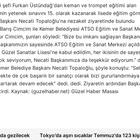
 şefi Furkan Üstündağ'dan keman ve trompet eğitimi alan
nin yetenek sınavını 15. olarak kazanarak lisede eğitim gö
Başkanı Necati Topaloğlu'na nezaket ziyaretinde bulundu
 Barış Cimcim ile Kemer Belediyesi ATSO Eğitim ve Sanat M
nur Cimcim, şunları söyledi: “Bize bu imkanı sağlayan Başka
şkanımızın sayesinde ATSO Eğitim ve Sanat Merkezi açıldı
zel Sanatlar Lisesi'ne kabul edildim, her ikisinin de saye
 çok seviyorum, Necati Başkanımıza da teşekkür ediyorum.” d
mer Belediye Başkanı Necati Topaloğlu, şöyle konuştu: “Se
cekte de çok başarılı bir sanatçı olarak bizi gururlandırmaya
artarak devam edecek” dedi. dedi. Ziyaretin ardından Başk
ktirdi. Kaynak: (guzelhaber.net) Güzel Haber Masası
'da gezilecek
Tokyo'da aşırı sıcaklar Temmuz'da 123 kiş