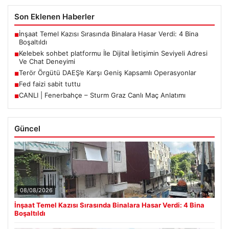
Son Eklenen Haberler
İnşaat Temel Kazısı Sırasında Binalara Hasar Verdi: 4 Bina
■
Boşaltıldı
Kelebek sohbet platformu İle Dijital İletişimin Seviyeli Adresi
■
Ve Chat Deneyimi
Terör Örgütü DAEŞ’e Karşı Geniş Kapsamlı Operasyonlar
■
Fed faizi sabit tuttu
■
CANLI | Fenerbahçe – Sturm Graz Canlı Maç Anlatımı
■
Güncel
08/08/2026
İnşaat Temel Kazısı Sırasında Binalara Hasar Verdi: 4 Bina
Boşaltıldı