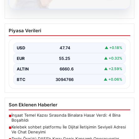
08.08.2026
Kelebek sohbet platformu İle Dijital
Piyasa Verileri
İletişimin Seviyeli Adresi Ve Chat
Deneyimi
USD
47.74
▲ +0.18%
İnternet çağında insanların güvenli bir biçimde iletişim
sağlaması ciddi bir hassasiyet barındırmaktadır. Halen
EUR
55.25
▲ +0.32%
pek…
ALTIN
6660.6
▲ +2.59%
BTC
3094766
▲ +0.06%
Son Eklenen Haberler
İnşaat Temel Kazısı Sırasında Binalara Hasar Verdi: 4 Bina
■
Boşaltıldı
Kelebek sohbet platformu İle Dijital İletişimin Seviyeli Adresi
■
Ve Chat Deneyimi
Terör Örgütü DAEŞ’e Karşı Geniş Kapsamlı Operasyonlar