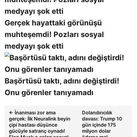
Gerçek hayattaki görünüşü
muhteşemdi! Pozları sosyal
medyayı şok etti
Başörtüsü taktı, adını değiştirdi!
Onu görenler tanıyamadı
← İnanması zor ama
Dolandırıcılık
gerçek: İlk Neuralink beyin
davası: Trump 10
çipi hastası düşünce
gün içinde 175
gücüyle satranç oynadı!
milyon dolar
Elon Musk o anları sosyal
öderse mal