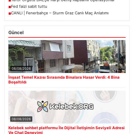
■
Fed faizi sabit tuttu
■
CANLI | Fenerbahçe – Sturm Graz Canlı Maç Anlatımı
■
Güncel
08/08/2026
İnşaat Temel Kazısı Sırasında Binalara Hasar Verdi: 4 Bina
Boşaltıldı
08/08/2026
Kelebek sohbet platformu İle Dijital İletişimin Seviyeli Adresi
Ve Chat Deneyimi