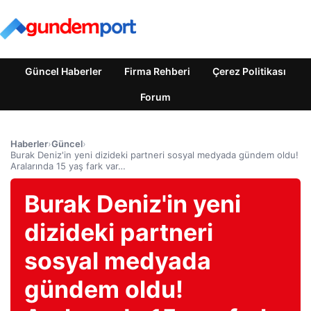
Güncel Haberler
Firma Rehberi
Çerez Politikası
Forum
Haberler
›
Güncel
›
Burak Deniz'in yeni dizideki partneri sosyal medyada gündem oldu!
Aralarında 15 yaş fark var…
Burak Deniz'in yeni
dizideki partneri
sosyal medyada
gündem oldu!