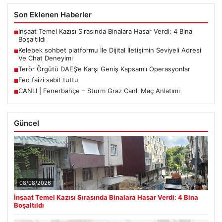
Son Eklenen Haberler
İnşaat Temel Kazısı Sırasında Binalara Hasar Verdi: 4 Bina
■
Boşaltıldı
Kelebek sohbet platformu İle Dijital İletişimin Seviyeli Adresi
■
Ve Chat Deneyimi
Terör Örgütü DAEŞ’e Karşı Geniş Kapsamlı Operasyonlar
■
Fed faizi sabit tuttu
■
CANLI | Fenerbahçe – Sturm Graz Canlı Maç Anlatımı
■
Güncel
08/08/2026
İnşaat Temel Kazısı Sırasında Binalara Hasar Verdi: 4 Bina
Boşaltıldı