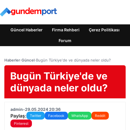
Güncel Haberler
Firma Rehberi
Çerez Politikası
Forum
Haberler
›
Güncel
›
Bugün Türkiye'de ve dünyada neler oldu?
Bugün Türkiye'de ve
dünyada neler oldu?
admin
•
29.05.2024 20:36
Paylaş:
Twitter
Facebook
WhatsApp
Reddit
Pinterest