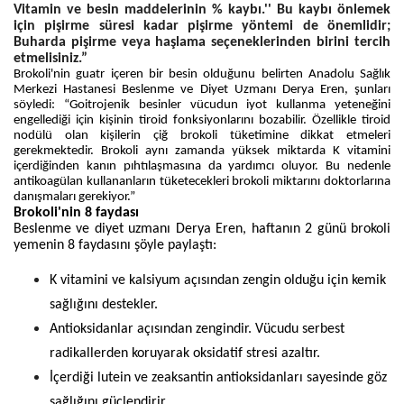
Vitamin ve besin maddelerinin % kaybı.'' Bu kaybı önlemek
için pişirme süresi kadar pişirme yöntemi de önemlidir;
Buharda pişirme veya haşlama seçeneklerinden birini tercih
etmelisiniz.”
Brokoli'nin guatr içeren bir besin olduğunu belirten Anadolu Sağlık
Merkezi Hastanesi Beslenme ve Diyet Uzmanı Derya Eren, şunları
söyledi: “Goitrojenik besinler vücudun iyot kullanma yeteneğini
engellediği için kişinin tiroid fonksiyonlarını bozabilir. Özellikle tiroid
nodülü olan kişilerin çiğ brokoli tüketimine dikkat etmeleri
gerekmektedir. Brokoli aynı zamanda yüksek miktarda K vitamini
içerdiğinden kanın pıhtılaşmasına da yardımcı oluyor. Bu nedenle
antikoagülan kullananların tüketecekleri brokoli miktarını doktorlarına
danışmaları gerekiyor.”
Brokoli'nin 8 faydası
Beslenme ve diyet uzmanı Derya Eren, haftanın 2 günü brokoli
yemenin 8 faydasını şöyle paylaştı:
K vitamini ve kalsiyum açısından zengin olduğu için kemik
sağlığını destekler.
Antioksidanlar açısından zengindir. Vücudu serbest
radikallerden koruyarak oksidatif stresi azaltır.
İçerdiği lutein ve zeaksantin antioksidanları sayesinde göz
sağlığını güçlendirir.