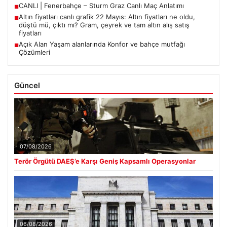
CANLI | Fenerbahçe – Sturm Graz Canlı Maç Anlatımı
■
Altın fiyatları canlı grafik 22 Mayıs: Altın fiyatları ne oldu,
■
düştü mü, çıktı mı? Gram, çeyrek ve tam altın alış satış
fiyatları
Açık Alan Yaşam alanlarında Konfor ve bahçe mutfağı
■
Çözümleri
Güncel
07/08/2026
Terör Örgütü DAEŞ’e Karşı Geniş Kapsamlı Operasyonlar
06/08/2026