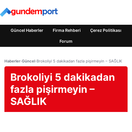
Güncel Haberler
Firma Rehberi
Çerez Politikası
Forum
Haberler
›
Güncel
›
Brokoliyi 5 dakikadan fazla pişirmeyin – SAĞLIK
Brokoliyi 5 dakikadan
fazla pişirmeyin –
SAĞLIK