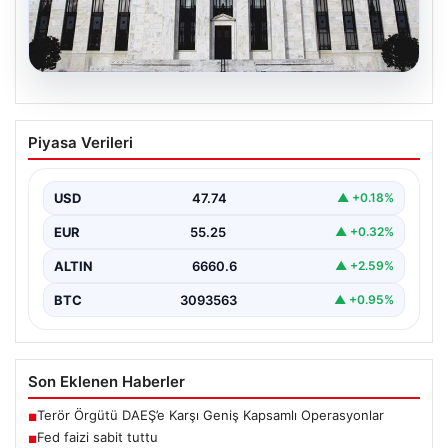
06.08.2026
Fed faizi sabit tuttu
Piyasa Verileri
USD
47.74
▲ +0.18%
EUR
55.25
▲ +0.32%
ALTIN
6660.6
▲ +2.59%
BTC
3093563
▲ +0.95%
Son Eklenen Haberler
Terör Örgütü DAEŞ’e Karşı Geniş Kapsamlı Operasyonlar
■
Fed faizi sabit tuttu
■