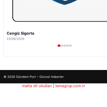
Hastaş Beton
26/05/2026
© 2026 Gündem Port – Güncel Haberler
malta dil okulları
|
lemagrup.com.tr
o
rdhub