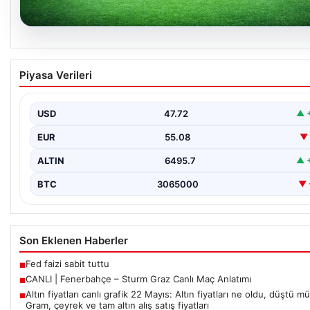
05.08.2026
CANLI | Fenerbahçe – Sturm Graz Canlı Maç
Piyasa Verileri
Anlatımı
USD
47.72
▲ 
EUR
55.08
▼ 
ALTIN
6495.7
▲ 
BTC
3065000
▼ 
Son Eklenen Haberler
Fed faizi sabit tuttu
■
CANLI | Fenerbahçe – Sturm Graz Canlı Maç Anlatımı
■
Altın fiyatları canlı grafik 22 Mayıs: Altın fiyatları ne oldu, düştü mü
■
Gram, çeyrek ve tam altın alış satış fiyatları