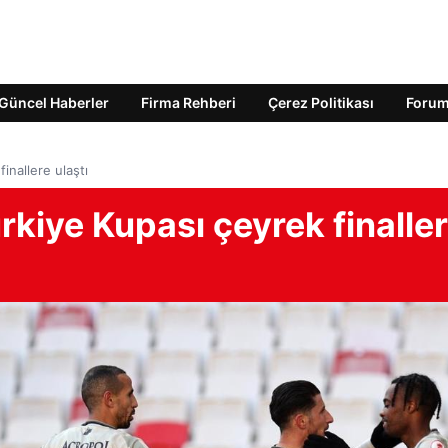
Güncel Haberler
Firma Rehberi
Çerez Politikası
Foru
inallere ulaştı
kiye Kupası çeyrek finalle