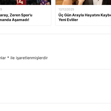
25
12/12/2025
aray, Zeren Spor’u
Üç Gün Arayla Hayatını Kay
manda Aşamadı!
Yeni Evliler
nlar
*
ile işaretlenmişlerdir