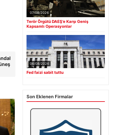
07/08/2026
Terör Örgütü DAEŞ’e Karşı Geniş
Kapsamlı Operasyonlar
andal
Güneş
06/08/2026
Fed faizi sabit tuttu
Son Eklenen Firmalar