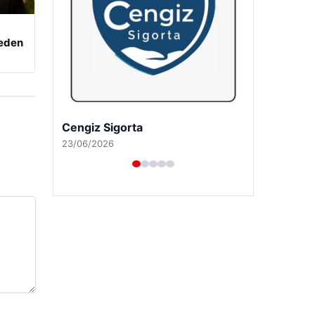
beden
Cengiz Sigorta
23/06/2026