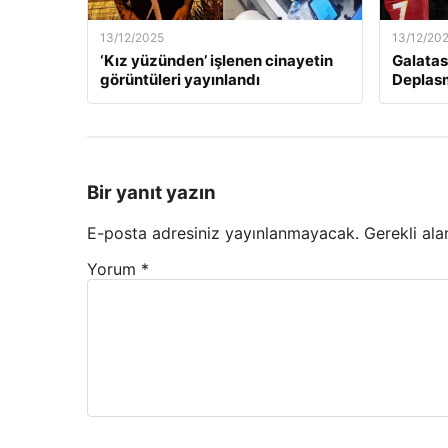
13/12/2025
13/12/20
‘Kız yüzünden’ işlenen cinayetin
Galatas
görüntüleri yayınlandı
Deplas
Bir yanıt yazın
E-posta adresiniz yayınlanmayacak.
Gerekli ala
Yorum
*