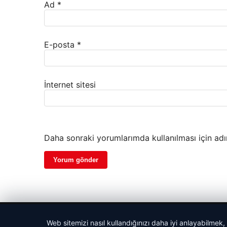
Ad
*
E-posta
*
İnternet sitesi
Daha sonraki yorumlarımda kullanılması için adı
© 2026 Gündem Port – Güncel Haberler
Web sitemizi nasıl kullandığınızı daha iyi anlayabilmek,