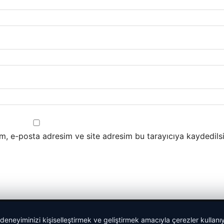
m, e-posta adresim ve site adresim bu tarayıcıya kaydedilsi
 deneyiminizi kişiselleştirmek ve geliştirmek amacıyla çerezler kullan