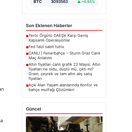
BTC
3093563
▲ +0.95%
Son Eklenen Haberler
Terör Örgütü DAEŞ’e Karşı Geniş
■
Kapsamlı Operasyonlar
Fed faizi sabit tuttu
■
CANLI | Fenerbahçe – Sturm Graz Canlı
■
Maç Anlatımı
Altın fiyatları canlı grafik 22 Mayıs: Altın
■
fiyatları ne oldu, düştü mü, çıktı mı?
Gram, çeyrek ve tam altın alış satış
fiyatları
Açık Alan Yaşam alanlarında Konfor ve
■
an
bahçe mutfağı Çözümleri
Güncel
sa