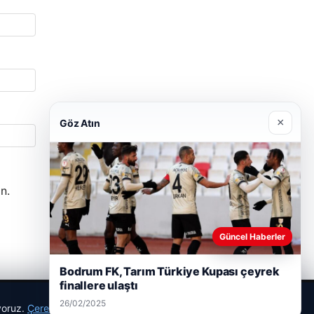
×
Göz Atın
n.
Güncel Haberler
Bodrum FK, Tarım Türkiye Kupası çeyrek
finallere ulaştı
26/02/2025
ıyoruz.
Çerez Politikamız
Reddet
Kabul Et