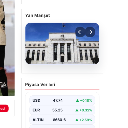
Yan Manşet
06.08.2026
Fed faizi sabit tuttu
Piyasa Verileri
USD
47.74
▲ +0.18%
rest
EUR
55.25
▲ +0.32%
ALTIN
6660.6
▲ +2.59%