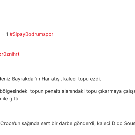
 – 1
#SipayBodrumspor
or0znlhrt
eniz Bayrakdar’ın Har atışı, kaleci topu ezdi.
ı bölgesindeki topun penaltı alanındaki topu çıkarmaya çalış
ile gitti.
 Croce’un sağında sert bir darbe gönderdi, kaleci Dido Sou