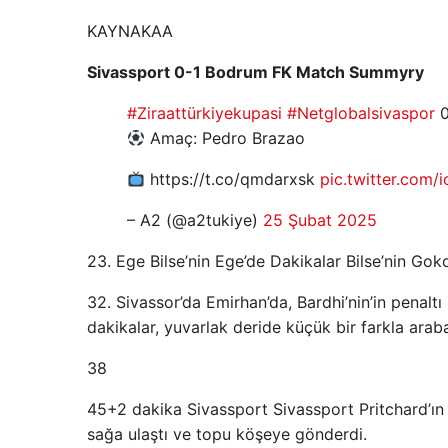
KAYNAK
AA
Sivassport 0-1 Bodrum FK Match Summyry
#Ziraattürkiyekupasi
#Netglobalsivaspor
0
Amaç: Pedro Brazao
https://t.co/qmdarxsk
pic.twitter.com/i
– A2 (@a2tukiye)
25 Şubat 2025
23. Ege Bilse’nin Ege’de Dakikalar Bilse’nin Gokd
32. Sivassor’da Emirhan’da, Bardhi’nin’in penalt
dakikalar, yuvarlak deride küçük bir farkla araba 
38
45+2 dakika Sivassport Sivassport Pritchard’ın
sağa ulaştı ve topu köşeye gönderdi.