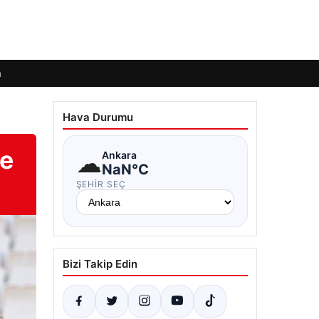
m
Hava Durumu
re
☁
Ankara
NaN°C
ŞEHIR SEÇ
Bizi Takip Edin