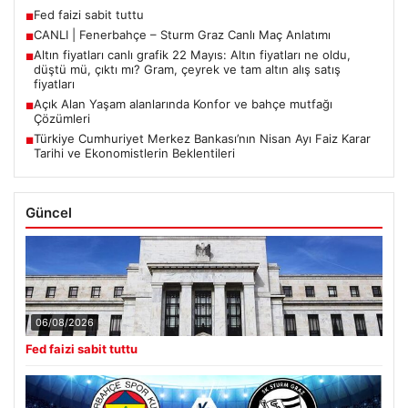
Fed faizi sabit tuttu
■
CANLI | Fenerbahçe – Sturm Graz Canlı Maç Anlatımı
■
Altın fiyatları canlı grafik 22 Mayıs: Altın fiyatları ne oldu,
■
düştü mü, çıktı mı? Gram, çeyrek ve tam altın alış satış
fiyatları
Açık Alan Yaşam alanlarında Konfor ve bahçe mutfağı
■
Çözümleri
Türkiye Cumhuriyet Merkez Bankası’nın Nisan Ayı Faiz Karar
■
Tarihi ve Ekonomistlerin Beklentileri
Güncel
06/08/2026
Fed faizi sabit tuttu