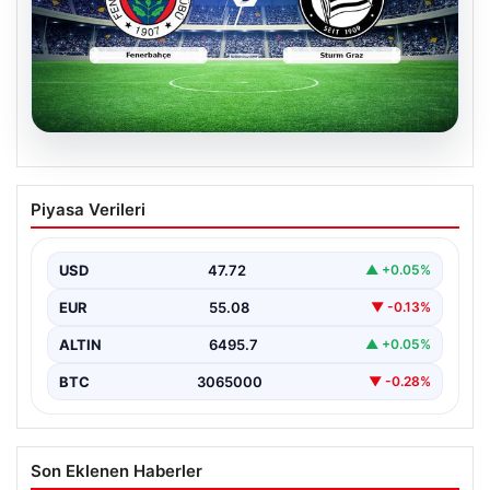
05.08.2026
CANLI | Fenerbahçe – Sturm Graz Canlı
Piyasa Verileri
Maç Anlatımı
USD
47.72
▲ +0.05%
EUR
55.08
▼ -0.13%
ALTIN
6495.7
▲ +0.05%
BTC
3065000
▼ -0.28%
Son Eklenen Haberler