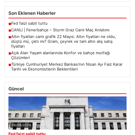
Son Eklenen Haberler
Fed faizi sabit tuttu
■
CANLI | Fenerbahçe – Sturm Graz Canlı Maç Anlatımı
■
Altın fiyatları canlı grafik 22 Mayıs: Altın fiyatları ne oldu,
■
düştü mü, çıktı mı? Gram, çeyrek ve tam altın alış satış
fiyatları
Açık Alan Yaşam alanlarında Konfor ve bahçe mutfağı
■
Çözümleri
Türkiye Cumhuriyet Merkez Bankası’nın Nisan Ayı Faiz Karar
■
Tarihi ve Ekonomistlerin Beklentileri
Güncel
06/08/2026
Fed faizi sabit tuttu