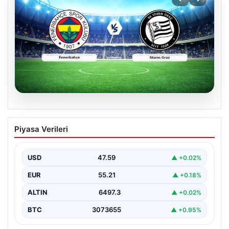
05.08.2026
CANLI | Fenerbahçe – Sturm Graz Canlı
Piyasa Verileri
Maç Anlatımı
USD
47.59
▲ +0.02%
EUR
55.21
▲ +0.18%
ALTIN
6497.3
▲ +0.02%
BTC
3073655
▲ +0.95%