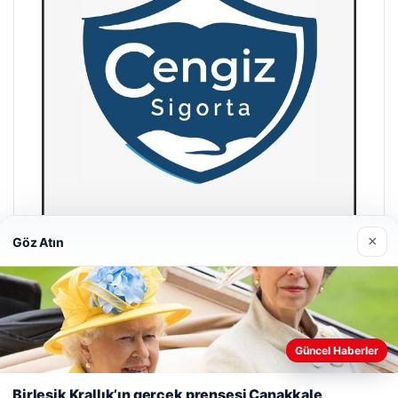
×
Göz Atın
Hastaş Beton
26/05/2026
Güncel Haberler
Web sitemizi nasıl kullandığınızı daha iyi anlayabilmek,
deneyiminizi kişiselleştirmek ve geliştirmek amacıyla çerezler
Birleşik Krallık’ın gerçek prensesi Çanakkale