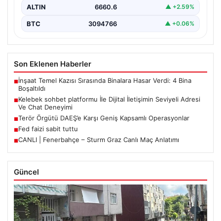
ALTIN
6660.6
▲ +2.59%
BTC
3094766
▲ +0.06%
Son Eklenen Haberler
İnşaat Temel Kazısı Sırasında Binalara Hasar Verdi: 4 Bina
■
Boşaltıldı
Kelebek sohbet platformu İle Dijital İletişimin Seviyeli Adresi
■
Ve Chat Deneyimi
Terör Örgütü DAEŞ’e Karşı Geniş Kapsamlı Operasyonlar
■
Fed faizi sabit tuttu
■
CANLI | Fenerbahçe – Sturm Graz Canlı Maç Anlatımı
■
Güncel