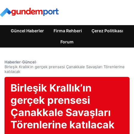
Güncel Haberler
Firma Rehberi
Çerez Politikası
Forum
Haberler
›
Güncel
›
Birleşik Krallık’ın gerçek prensesi Çanakkale Savaşları Törenlerine
katılacak
Birleşik Krallık’ın
gerçek prensesi
Çanakkale Savaşları
Törenlerine katılacak