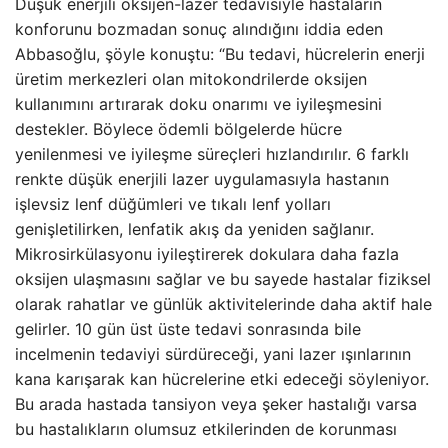
Düşük enerjili oksijen-lazer tedavisiyle hastaların
konforunu bozmadan sonuç alındığını iddia eden
Abbasoğlu, şöyle konuştu: “Bu tedavi, hücrelerin enerji
üretim merkezleri olan mitokondrilerde oksijen
kullanımını artırarak doku onarımı ve iyileşmesini
destekler. Böylece ödemli bölgelerde hücre
yenilenmesi ve iyileşme süreçleri hızlandırılır. 6 farklı
renkte düşük enerjili lazer uygulamasıyla hastanın
işlevsiz lenf düğümleri ve tıkalı lenf yolları
genişletilirken, lenfatik akış da yeniden sağlanır.
Mikrosirkülasyonu iyileştirerek dokulara daha fazla
oksijen ulaşmasını sağlar ve bu sayede hastalar fiziksel
olarak rahatlar ve günlük aktivitelerinde daha aktif hale
gelirler. 10 gün üst üste tedavi sonrasında bile
incelmenin tedaviyi sürdüreceği, yani lazer ışınlarının
kana karışarak kan hücrelerine etki edeceği söyleniyor.
Bu arada hastada tansiyon veya şeker hastalığı varsa
bu hastalıkların olumsuz etkilerinden de korunması