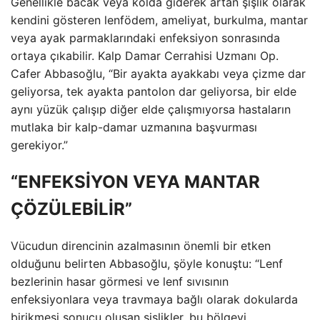
Genellikle bacak veya kolda giderek artan şişlik olarak
kendini gösteren lenfödem, ameliyat, burkulma, mantar
veya ayak parmaklarındaki enfeksiyon sonrasında
ortaya çıkabilir. Kalp Damar Cerrahisi Uzmanı Op.
Cafer Abbasoğlu, “Bir ayakta ayakkabı veya çizme dar
geliyorsa, tek ayakta pantolon dar geliyorsa, bir elde
aynı yüzük çalışıp diğer elde çalışmıyorsa hastaların
mutlaka bir kalp-damar uzmanına başvurması
gerekiyor.”
“ENFEKSİYON VEYA MANTAR
ÇÖZÜLEBİLİR”
Vücudun direncinin azalmasının önemli bir etken
olduğunu belirten Abbasoğlu, şöyle konuştu: “Lenf
bezlerinin hasar görmesi ve lenf sıvısının
enfeksiyonlara veya travmaya bağlı olarak dokularda
birikmesi sonucu oluşan şişlikler, bu bölgeyi