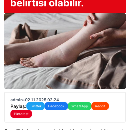
belirtisi olabilir.
admin
•
02.11.2025 02:24
Paylaş:
Twitter
Facebook
WhatsApp
Reddit
Pinterest