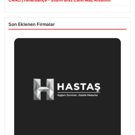
CANLI | Fenerbahçe – Sturm Graz Canlı Maç Anlatımı
Son Eklenen Firmalar