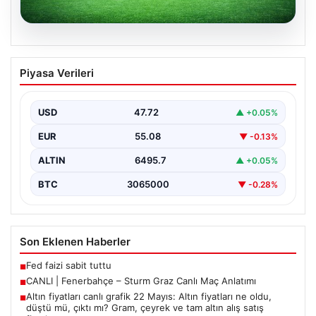
05.08.2026
CANLI | Fenerbahçe – Sturm Graz Canlı
Piyasa Verileri
Maç Anlatımı
USD
47.72
▲ +0.05%
EUR
55.08
▼ -0.13%
ALTIN
6495.7
▲ +0.05%
BTC
3065000
▼ -0.28%
Son Eklenen Haberler
Fed faizi sabit tuttu
■
CANLI | Fenerbahçe – Sturm Graz Canlı Maç Anlatımı
■
Altın fiyatları canlı grafik 22 Mayıs: Altın fiyatları ne oldu,
■
düştü mü, çıktı mı? Gram, çeyrek ve tam altın alış satış