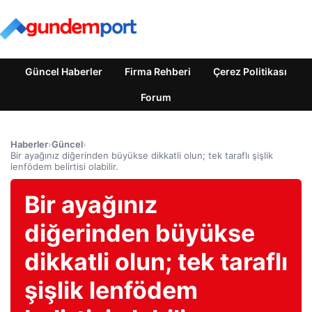
Güncel Haberler
Firma Rehberi
Çerez Politikası
Forum
Haberler
›
Güncel
›
Bir ayağınız diğerinden büyükse dikkatli olun; tek taraflı şişlik
lenfödem belirtisi olabilir.
Bir ayağınız
diğerinden büyükse
dikkatli olun; tek taraflı
şişlik lenfödem