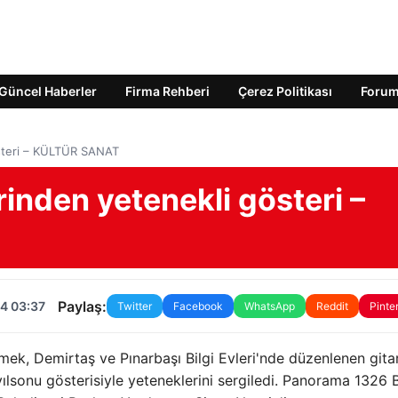
Güncel Haberler
Firma Rehberi
Çerez Politikası
Foru
gösteri – KÜLTÜR SANAT
erinden yetenekli gösteri –
Paylaş:
4 03:37
Twitter
Facebook
WhatsApp
Reddit
Pinte
ek, Demirtaş ve Pınarbaşı Bilgi Evleri'nde düzenlenen gitar
yılsonu gösterisiyle yeteneklerini sergiledi. Panorama 1326 