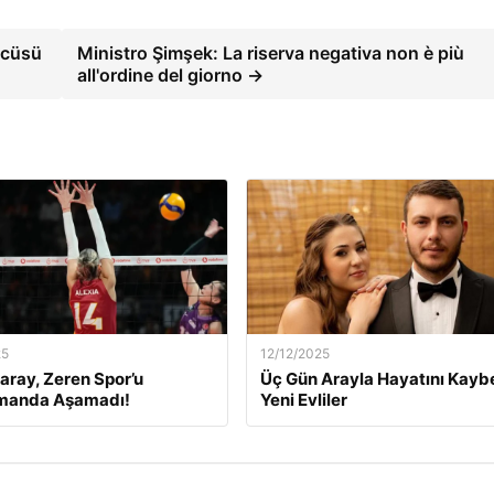
ncüsü
Ministro Şimşek: La riserva negativa non è più
all'ordine del giorno →
25
12/12/2025
aray, Zeren Spor’u
Üç Gün Arayla Hayatını Kay
manda Aşamadı!
Yeni Evliler