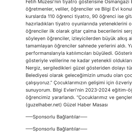
Fetih Müzesi'nin tiyatro gösterisine Osmangazi 
öğretmenler, veliler, öğrenciler ve Bilgi Evi kon
kurslarda 110 öğrenci tiyatro, 90 öğrenci ise gita
hazırladıkları tiyatro oyunlarında yeteneklerini
öğrenciler ilk olarak gitar çalma becerilerini ser
söyleyen öğrenciler, izleyicilerden büyük alkış 
tamamlayan öğrenciler sahnede yerlerini aldı. Y
performanslarıyla katılımcıları büyüledi. Gösteri
gösteriyle velilerine ne kadar yetenekli oldukla
Nergiz, sergiledikleri güzel gösteriden dolayı t
Belediyesi olarak geleceğimizin umudu olan çoc
çalışıyoruz.” Çocuklarımızın gelişimi için özveri
sunuyorum. Bilgi Evleri'nin 2023-2024 eğitim-öğr
öğrencimiz yararlandı. “Çocuklarımız ve gençle
(guzelhaber.net) Güzel Haber Masası
—–Sponsorlu Bağlantılar—–
—–Sponsorlu Bağlantılar—–