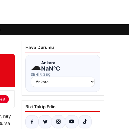
m
Hava Durumu
☁
Ankara
NaN°C
ŞEHIR SEÇ
rest
Bizi Takip Edin
, ney
Bursa