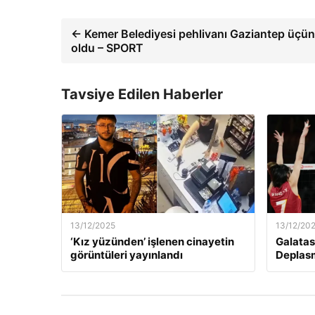
← Kemer Belediyesi pehlivanı Gaziantep üçü
oldu – SPORT
Tavsiye Edilen Haberler
13/12/2025
13/12/20
‘Kız yüzünden’ işlenen cinayetin
Galatas
görüntüleri yayınlandı
Deplas