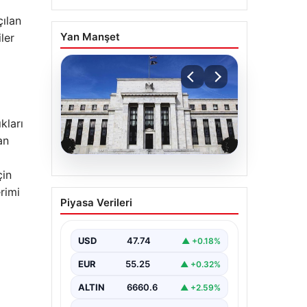
çılan
Yan Manşet
ler
kları
an
çin
06.08.2026
Fed faizi sabit tuttu
rimi
Piyasa Verileri
USD
47.74
▲ +0.18%
EUR
55.25
▲ +0.32%
ALTIN
6660.6
▲ +2.59%