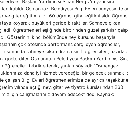
Belediyesi Başkan Yardımcısı Sinan Nergiz'in yanı sıra
ukları katıldı. Osmangazi Belediyesi Bilgi Evleri bünyesinde a
r ve gitar eğitimi aldı. 60 öğrenci gitar eğitimi aldı. Öğrenci
 ortaya koyarak büyükleri geride bıraktılar. Sahneye çıkan
giledi. Öğretmenleri eşliğinde birbirinden güzel şarkılar çalıp
aldı. Gösterinin ikinci bölümünde ney kursunu başarıyla
aşlarının çok ötesinde performans sergileyen öğrenciler,
nin sonunda sahneye çıkan drama sınıfı öğrencileri, hazırladı
rını gösterdiler. Osmangazi Belediyesi Başkan Yardımcısı Sin
üm öğrencileri tebrik ederek, şunları söyledi: “Osmangazi
uklarımıza daha iyi hizmet vereceğiz. bir gelecek sunmak i
yle çalışan Bilgi Evleri öğretmenlerimize de ayrıca teşekkürle
etim yılında açtığı ney, gitar ve tiyatro kurslarından 260
rimiz için çalışmalarımız devam edecek” dedi Kaynak: