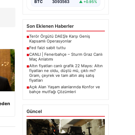
BTC
3093563
▲ +0.95%
Son Eklenen Haberler
Terör Örgütü DAEŞ’e Karşı Geniş
■
Kapsamlı Operasyonlar
Fed faizi sabit tuttu
■
CANLI | Fenerbahçe – Sturm Graz Canlı
■
Maç Anlatımı
Altın fiyatları canlı grafik 22 Mayıs: Altın
■
fiyatları ne oldu, düştü mü, çıktı mı?
Gram, çeyrek ve tam altın alış satış
fiyatları
Açık Alan Yaşam alanlarında Konfor ve
■
bahçe mutfağı Çözümleri
beden
Güncel