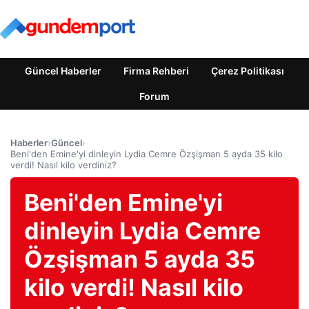
Güncel Haberler
Firma Rehberi
Çerez Politikası
Forum
Haberler
›
Güncel
›
Beni'den Emine'yi dinleyin Lydia Cemre Özşişman 5 ayda 35 kilo
verdi! Nasıl kilo verdiniz?
Beni'den Emine'yi
dinleyin Lydia Cemre
Özşişman 5 ayda 35
kilo verdi! Nasıl kilo