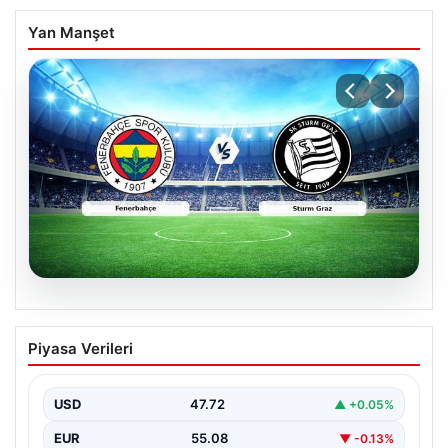
Yan Manşet
05.08.2026
CANLI | Fenerbahçe – Sturm Graz Canlı
Piyasa Verileri
Maç Anlatımı
USD
47.72
▲ +0.05%
EUR
55.08
▼ -0.13%