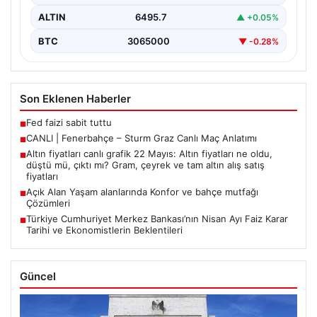
ALTIN
6495.7
▲ +0.05%
BTC
3065000
▼ -0.28%
Son Eklenen Haberler
Fed faizi sabit tuttu
■
CANLI | Fenerbahçe – Sturm Graz Canlı Maç Anlatımı
■
Altın fiyatları canlı grafik 22 Mayıs: Altın fiyatları ne oldu,
■
düştü mü, çıktı mı? Gram, çeyrek ve tam altın alış satış
fiyatları
Açık Alan Yaşam alanlarında Konfor ve bahçe mutfağı
■
Çözümleri
Türkiye Cumhuriyet Merkez Bankası’nın Nisan Ayı Faiz Karar
■
Tarihi ve Ekonomistlerin Beklentileri
Güncel