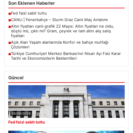
Son Eklenen Haberler
Fed faizi sabit tuttu
■
CANLI | Fenerbahçe – Sturm Graz Canlı Maç Anlatımı
■
Altın fiyatları canlı grafik 22 Mayıs: Altın fiyatları ne oldu,
■
düştü mü, çıktı mı? Gram, çeyrek ve tam altın alış satış
fiyatları
Açık Alan Yaşam alanlarında Konfor ve bahçe mutfağı
■
Çözümleri
Türkiye Cumhuriyet Merkez Bankası’nın Nisan Ayı Faiz Karar
■
Tarihi ve Ekonomistlerin Beklentileri
Güncel
06/08/2026
Fed faizi sabit tuttu