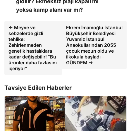
gidilir? Ekmeksiz plajı kapalı mı
yoksa kamp alanı var mı?
← Meyve ve
Ekrem İmamoğlu İstanbul
sebzelerde gizli
Büyükşehir Belediyesi
tehlike:
Yuvamiz İstanbul
Zehirlenmeden
Anaokullarından 2055
genetik hastalıklara
çocuk mezun oldu ve
kadar değişebilir! “Bu
ilkokula başladı –
ürünler daha fazlasını
GÜNDEM →
içeriyor”
Tavsiye Edilen Haberler