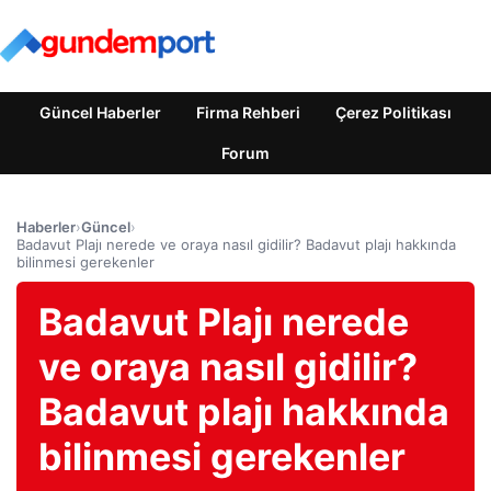
Güncel Haberler
Firma Rehberi
Çerez Politikası
Forum
Haberler
›
Güncel
›
Badavut Plajı nerede ve oraya nasıl gidilir? Badavut plajı hakkında
bilinmesi gerekenler
Badavut Plajı nerede
ve oraya nasıl gidilir?
Badavut plajı hakkında
bilinmesi gerekenler