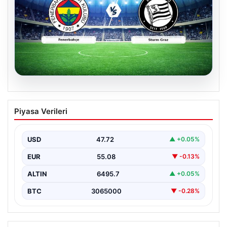
05.08.2026
CANLI | Fenerbahçe – Sturm Graz Canlı
Piyasa Verileri
Maç Anlatımı
USD
47.72
▲ +0.05%
EUR
55.08
▼ -0.13%
ALTIN
6495.7
▲ +0.05%
BTC
3065000
▼ -0.28%