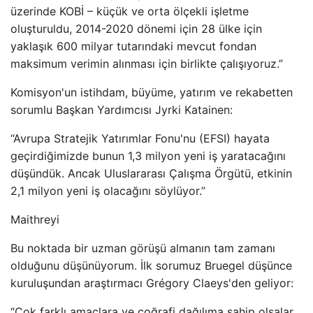
üzerinde KOBİ – küçük ve orta ölçekli işletme
oluşturuldu, 2014-2020 dönemi için 28 ülke için
yaklaşık 600 milyar tutarındaki mevcut fondan
maksimum verimin alınması için birlikte çalışıyoruz.”
Komisyon'un istihdam, büyüme, yatırım ve rekabetten
sorumlu Başkan Yardımcısı Jyrki Katainen:
“Avrupa Stratejik Yatırımlar Fonu'nu (EFSI) hayata
geçirdiğimizde bunun 1,3 milyon yeni iş yaratacağını
düşündük. Ancak Uluslararası Çalışma Örgütü, etkinin
2,1 milyon yeni iş olacağını söylüyor.”
Maithreyi
Bu noktada bir uzman görüşü almanın tam zamanı
olduğunu düşünüyorum. İlk sorumuz Bruegel düşünce
kuruluşundan araştırmacı Grégory Claeys'den geliyor:
“Çok farklı amaçlara ve coğrafi dağılıma sahip olsalar