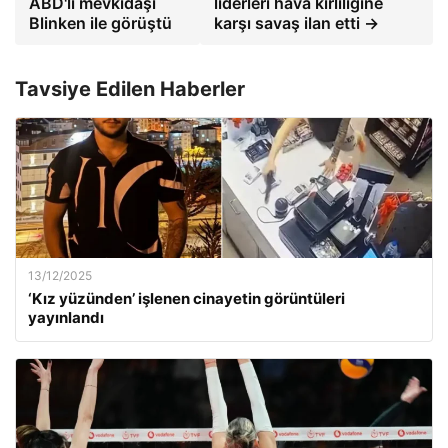
ABD'li mevkidaşı
liderleri hava kirliliğine
Blinken ile görüştü
karşı savaş ilan etti →
Tavsiye Edilen Haberler
13/12/2025
‘Kız yüzünden’ işlenen cinayetin görüntüleri
yayınlandı