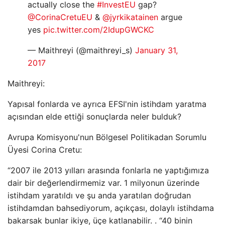
actually close the
#InvestEU
gap?
@CorinaCretuEU
&
@jyrkikatainen
argue
yes
pic.twitter.com/2IdupGWCKC
— Maithreyi (@maithreyi_s)
January 31,
2017
Maithreyi:
Yapısal fonlarda ve ayrıca EFSI'nin istihdam yaratma
açısından elde ettiği sonuçlarda neler bulduk?
Avrupa Komisyonu'nun Bölgesel Politikadan Sorumlu
Üyesi Corina Cretu:
“2007 ile 2013 yılları arasında fonlarla ne yaptığımıza
dair bir değerlendirmemiz var. 1 milyonun üzerinde
istihdam yaratıldı ve şu anda yaratılan doğrudan
istihdamdan bahsediyorum, açıkçası, dolaylı istihdama
bakarsak bunlar ikiye, üçe katlanabilir. . “40 binin