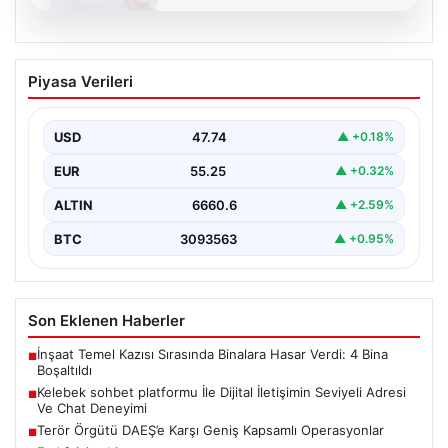
08.08.2026
Kelebek sohbet platformu İle Dijital
Piyasa Verileri
İletişimin Seviyeli Adresi Ve Chat
Deneyimi
USD
47.74
▲ +0.18%
İnternet çağında insanların güvenli bir biçimde iletişim
sağlaması ciddi bir hassasiyet barındırmaktadır. Halen
EUR
55.25
▲ +0.32%
pek…
ALTIN
6660.6
▲ +2.59%
BTC
3093563
▲ +0.95%
Son Eklenen Haberler
İnşaat Temel Kazısı Sırasında Binalara Hasar Verdi: 4 Bina
■
Boşaltıldı
Kelebek sohbet platformu İle Dijital İletişimin Seviyeli Adresi
■
Ve Chat Deneyimi
Terör Örgütü DAEŞ’e Karşı Geniş Kapsamlı Operasyonlar
■