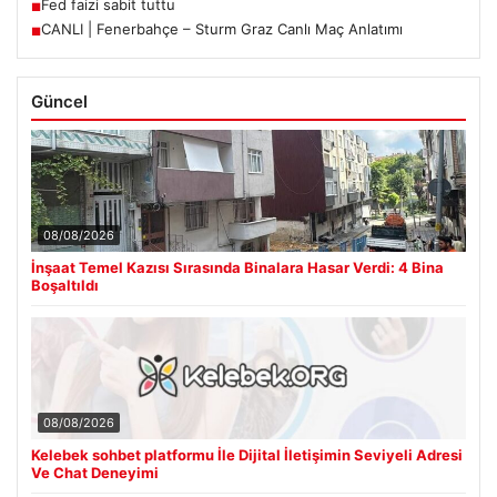
Fed faizi sabit tuttu
■
CANLI | Fenerbahçe – Sturm Graz Canlı Maç Anlatımı
■
Güncel
08/08/2026
İnşaat Temel Kazısı Sırasında Binalara Hasar Verdi: 4 Bina
Boşaltıldı
08/08/2026
Kelebek sohbet platformu İle Dijital İletişimin Seviyeli Adresi
Ve Chat Deneyimi