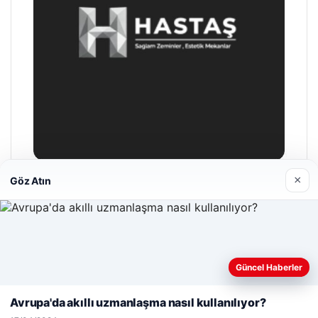
×
Göz Atın
Hastaş Beton
26/05/2026
Web sitemizi nasıl kullandığınızı daha iyi anlayabilmek,
Güncel Haberler
deneyiminizi kişiselleştirmek ve geliştirmek amacıyla çerezler
kullanıyoruz.
Çerez Politikamız
Avrupa'da akıllı uzmanlaşma nasıl kullanılıyor?
Reddet
Kabul Et