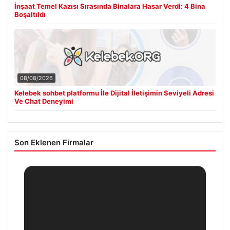
İnşaat Temel Kazısı Sırasında Binalara Hasar Verdi: 4 Bina
Boşaltıldı
08/08/2026
Kelebek sohbet platformu İle Dijital İletişimin Seviyeli Adresi
Ve Chat Deneyimi
Son Eklenen Firmalar