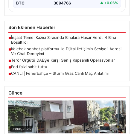
BTC
3094766
▲ +0.06%
Son Eklenen Haberler
İnşaat Temel Kazısı Sırasında Binalara Hasar Verdi: 4 Bina
■
Boşaltıldı
Kelebek sohbet platformu İle Dijital İletişimin Seviyeli Adresi
■
Ve Chat Deneyimi
Terör Örgütü DAEŞ’e Karşı Geniş Kapsamlı Operasyonlar
■
Fed faizi sabit tuttu
■
CANLI | Fenerbahçe – Sturm Graz Canlı Maç Anlatımı
■
Güncel
08/08/2026