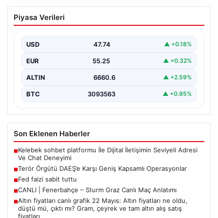
Terör Örgütü DAEŞ’e Karşı Geniş
Piyasa Verileri
Kapsamlı Operasyonlar
Ülkemizde terörle mücadele kapsamında
gerçekleştirilen önemli operasyonlar sonucunda, DAEŞ
USD
47.74
▲ +0.18%
terror örgütüne yönelik kapsamlı adımlar…
EUR
55.25
▲ +0.32%
ALTIN
6660.6
▲ +2.59%
BTC
3093563
▲ +0.95%
Son Eklenen Haberler
Kelebek sohbet platformu İle Dijital İletişimin Seviyeli Adresi
■
Ve Chat Deneyimi
Terör Örgütü DAEŞ’e Karşı Geniş Kapsamlı Operasyonlar
■
Fed faizi sabit tuttu
■
CANLI | Fenerbahçe – Sturm Graz Canlı Maç Anlatımı
■
Altın fiyatları canlı grafik 22 Mayıs: Altın fiyatları ne oldu,
■
düştü mü, çıktı mı? Gram, çeyrek ve tam altın alış satış
fiyatları