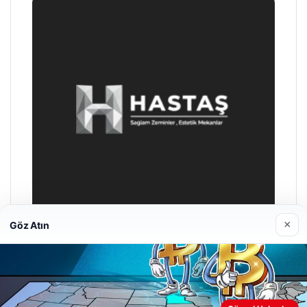
×
Göz Atın
Hastaş Beton
26/05/2026