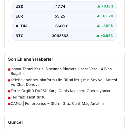
USD
47.74
▲ +0.18%
İnternet çağında insanların güvenli bir biçimde iletişim
sağlaması ciddi bir hassasiyet barındırmaktadır. Halen
EUR
55.25
▲ +0.32%
pek…
ALTIN
6660.6
▲ +2.59%
BTC
3093563
▲ +0.95%
Son Eklenen Haberler
İnşaat Temel Kazısı Sırasında Binalara Hasar Verdi: 4 Bina
■
Boşaltıldı
Kelebek sohbet platformu İle Dijital İletişimin Seviyeli Adresi
■
Ve Chat Deneyimi
Terör Örgütü DAEŞ’e Karşı Geniş Kapsamlı Operasyonlar
■
Fed faizi sabit tuttu
■
CANLI | Fenerbahçe – Sturm Graz Canlı Maç Anlatımı
■
Güncel