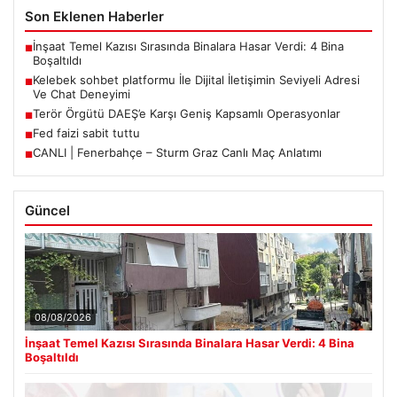
Son Eklenen Haberler
İnşaat Temel Kazısı Sırasında Binalara Hasar Verdi: 4 Bina
■
Boşaltıldı
Kelebek sohbet platformu İle Dijital İletişimin Seviyeli Adresi
■
Ve Chat Deneyimi
Terör Örgütü DAEŞ’e Karşı Geniş Kapsamlı Operasyonlar
■
Fed faizi sabit tuttu
■
CANLI | Fenerbahçe – Sturm Graz Canlı Maç Anlatımı
■
Güncel
08/08/2026
İnşaat Temel Kazısı Sırasında Binalara Hasar Verdi: 4 Bina
Boşaltıldı