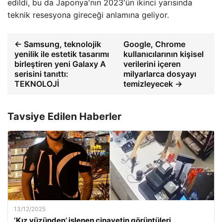
edildi, bu da Japonya'nın 2023'ün ikinci yarısında
teknik resesyona gireceği anlamına geliyor.
← Samsung, teknolojik
Google, Chrome
yenilik ile estetik tasarımı
kullanıcılarının kişisel
birleştiren yeni Galaxy A
verilerini içeren
serisini tanıttı:
milyarlarca dosyayı
TEKNOLOJİ
temizleyecek →
Tavsiye Edilen Haberler
13/12/2025
‘Kız yüzünden’ işlenen cinayetin görüntüleri