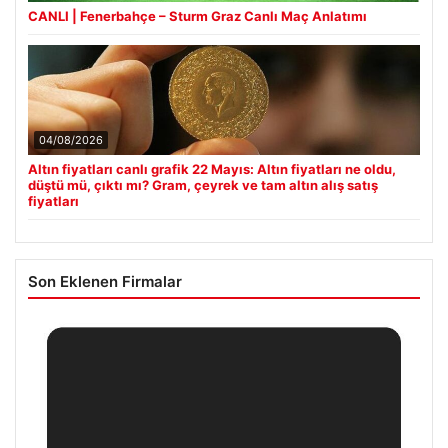
CANLI | Fenerbahçe – Sturm Graz Canlı Maç Anlatımı
04/08/2026
Altın fiyatları canlı grafik 22 Mayıs: Altın fiyatları ne oldu,
düştü mü, çıktı mı? Gram, çeyrek ve tam altın alış satış
fiyatları
Son Eklenen Firmalar