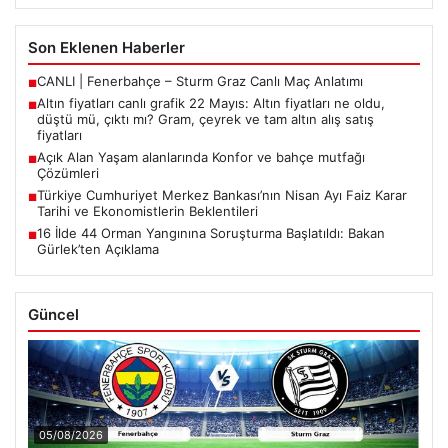
Son Eklenen Haberler
CANLI | Fenerbahçe – Sturm Graz Canlı Maç Anlatımı
■
Altın fiyatları canlı grafik 22 Mayıs: Altın fiyatları ne oldu,
■
düştü mü, çıktı mı? Gram, çeyrek ve tam altın alış satış
fiyatları
Açık Alan Yaşam alanlarında Konfor ve bahçe mutfağı
■
Çözümleri
Türkiye Cumhuriyet Merkez Bankası’nın Nisan Ayı Faiz Karar
■
Tarihi ve Ekonomistlerin Beklentileri
16 İlde 44 Orman Yangınına Soruşturma Başlatıldı: Bakan
■
Gürlek’ten Açıklama
Güncel
05/08/2026