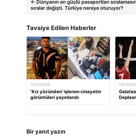
← Dünyanın en güçlü pasaportları sıralaması
sıralar değişti. Türkiye nereye oturuyor?
Tavsiye Edilen Haberler
13/12/2025
13/12/20
‘Kız yüzünden’ işlenen cinayetin
Galatas
görüntüleri yayınlandı
Deplas
Bir yanıt yazın