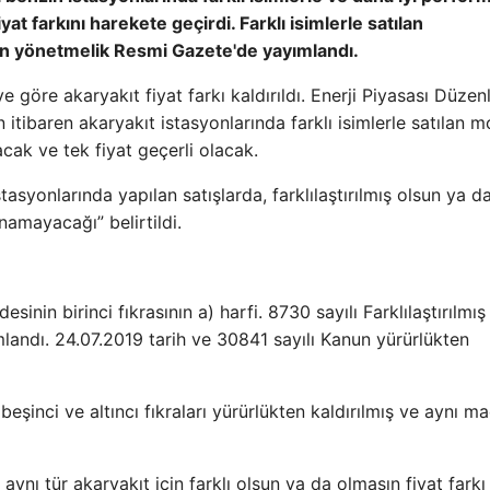
yat farkını harekete geçirdi. Farklı isimlerle satılan
işkin yönetmelik Resmi Gazete'de yayımlandı.
öre akaryakıt fiyat farkı kaldırıldı. Enerji Piyasası Düze
itibaren akaryakıt istasyonlarında farklı isimlerle satılan m
acak ve tek fiyat geçerli olacak.
syonlarında yapılan satışlarda, farklılaştırılmış olsun ya d
namayacağı” belirtildi.
nin birinci fıkrasının a) harfi. 8730 sayılı Farklılaştırılmış
andı. 24.07.2019 tarih ve 30841 sayılı Kanun yürürlükten
eşinci ve altıncı fıkraları yürürlükten kaldırılmış ve aynı 
aynı tür akaryakıt için farklı olsun ya da olmasın fiyat farkı