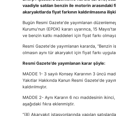
vaadiyle satılan benzin ile motorin arasındaki fi
akaryakıtlarda fiyat farkının kaldırılmasına il
Bugün Resmi Gazete'de yayımlanan düzenlemeye g
Kurumu'nun (EPDK) kararı uyarınca, 15 Mayıs'tan 
ve benzin katkı maddeleri için fiyat farkı olmay
Resmi Gazete'de yayımlanan kararda, “Benzin ista
olmasın aynı tür akaryakıt için fiyat farkı uygula
Resmi Gazete'de yayımlanan karar şöyle:
MADDE 1- 3 sayılı Konsey Kararının 3 üncü maddesi
Yakıtlar Hakkında Kanun Resmi Gazete'de yayıml
kaldırılmıştır.
MADDE 2- Aynı Kararın 6 ncı maddesinin ikinci, b
aşağıdaki fıkra eklenmiştir.
“(8) Akaryakıt istasyonlarında yapılan satışlarda 