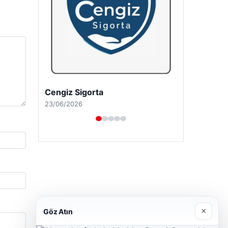
Cengiz Sigorta
23/06/2026
×
Göz Atın