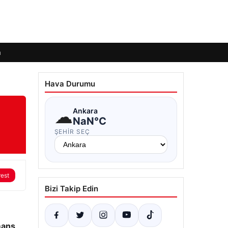
m
Hava Durumu
☁
Ankara
NaN°C
ŞEHIR SEÇ
rest
Bizi Takip Edin
mans