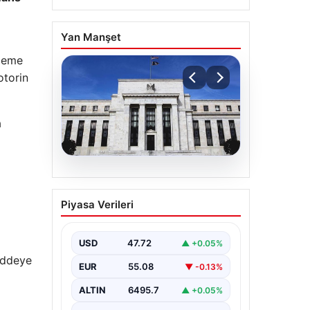
Yan Manşet
nleme
otorin
a
06.08.2026
Fed faizi sabit tuttu
Piyasa Verileri
USD
47.72
▲ +0.05%
maddeye
EUR
55.08
▼ -0.13%
ALTIN
6495.7
▲ +0.05%