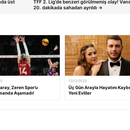
nda üst
TFF 2. Lig'de benzeri görülmemiş olay! Van
20. dakikada sahadan ayrıldı →
25
12/12/2025
aray, Zeren Spor’u
Üç Gün Arayla Hayatını Kay
manda Aşamadı!
Yeni Evliler