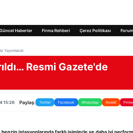
Güncel Haberler
Firma Rehberi
Çerez Politikası
Foru
de Yayımlandı
ırıldı… Resmi Gazete'de
Paylaş:
4 15:26
Twitter
Facebook
WhatsApp
Reddit
Pinte
benzin istasyonlarında farklı isimlerle ve daha iyi perfor