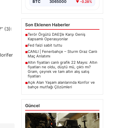
BTC
3065000
▼ -0.28%
Son Eklenen Haberler
” (3):
Terör Örgütü DAEŞ’e Karşı Geniş
■
Kapsamlı Operasyonlar
Fed faizi sabit tuttu
■
CANLI | Fenerbahçe – Sturm Graz Canlı
■
lorifer
Maç Anlatımı
Altın fiyatları canlı grafik 22 Mayıs: Altın
■
fiyatları ne oldu, düştü mü, çıktı mı?
Gram, çeyrek ve tam altın alış satış
fiyatları
Açık Alan Yaşam alanlarında Konfor ve
■
bahçe mutfağı Çözümleri
Güncel