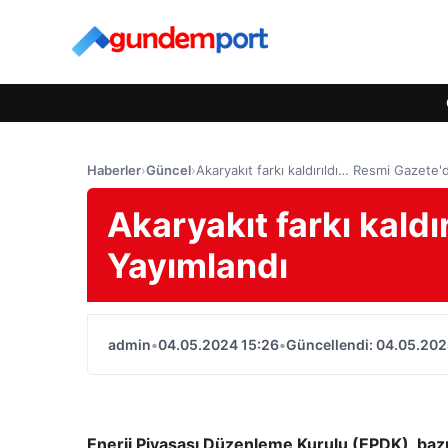
Haberler
›
Güncel
›
Akaryakıt farkı kaldırıldı… Resmi Gazete'
Akaryakıt farkı kald
Yayımlandı
admin
•
04.05.2024 15:26
•
Güncellendi: 04.05.202
Enerji Piyasası Düzenleme Kurulu (EPDK), bazı 