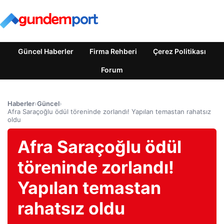
Güncel Haberler
Firma Rehberi
Çerez Politikası
Forum
Haberler
›
Güncel
›
Afra Saraçoğlu ödül töreninde zorlandı! Yapılan temastan rahatsız
oldu
Afra Saraçoğlu ödül
töreninde zorlandı!
Yapılan temastan
rahatsız oldu