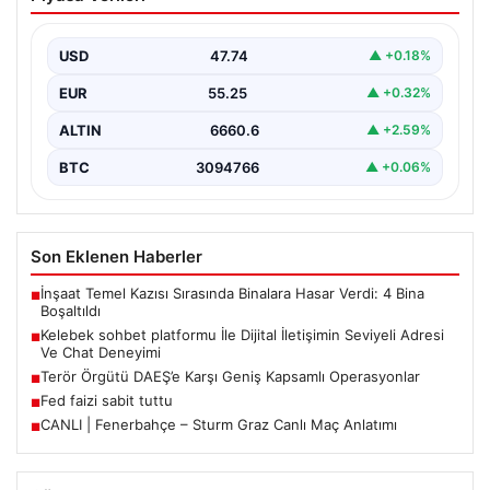
İletişimin Seviyeli Adresi Ve Chat
Deneyimi
USD
47.74
▲ +0.18%
İnternet çağında insanların güvenli bir biçimde iletişim
sağlaması ciddi bir hassasiyet barındırmaktadır. Halen
EUR
55.25
▲ +0.32%
pek…
ALTIN
6660.6
▲ +2.59%
BTC
3094766
▲ +0.06%
Son Eklenen Haberler
İnşaat Temel Kazısı Sırasında Binalara Hasar Verdi: 4 Bina
■
Boşaltıldı
Kelebek sohbet platformu İle Dijital İletişimin Seviyeli Adresi
■
Ve Chat Deneyimi
Terör Örgütü DAEŞ’e Karşı Geniş Kapsamlı Operasyonlar
■
Fed faizi sabit tuttu
■
CANLI | Fenerbahçe – Sturm Graz Canlı Maç Anlatımı
■