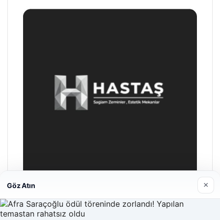
×
Göz Atın
Hastaş Beton
26/05/2026