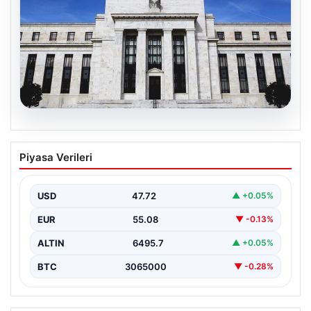
06.08.2026
Fed faizi sabit tuttu
Piyasa Verileri
USD
47.72
▲ +0.05%
EUR
55.08
▼ -0.13%
ALTIN
6495.7
▲ +0.05%
BTC
3065000
▼ -0.28%