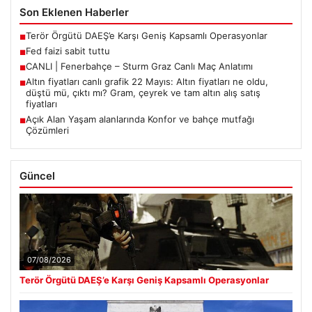
Son Eklenen Haberler
Terör Örgütü DAEŞ’e Karşı Geniş Kapsamlı Operasyonlar
■
Fed faizi sabit tuttu
■
CANLI | Fenerbahçe – Sturm Graz Canlı Maç Anlatımı
■
Altın fiyatları canlı grafik 22 Mayıs: Altın fiyatları ne oldu,
■
düştü mü, çıktı mı? Gram, çeyrek ve tam altın alış satış
fiyatları
Açık Alan Yaşam alanlarında Konfor ve bahçe mutfağı
■
Çözümleri
Güncel
07/08/2026
Terör Örgütü DAEŞ’e Karşı Geniş Kapsamlı Operasyonlar