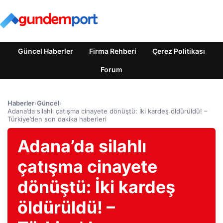
Güncel Haberler
Firma Rehberi
Çerez Politikası
Forum
Haberler
›
Güncel
›
Adana’da silahlı çatışma cinayete dönüştü: İki kardeş öldürüldü! –
Türkiye’den son dakika haberleri
Adana’da silahlı
çatışma cinayete
dönüştü: İki kardeş
öldürüldü! –