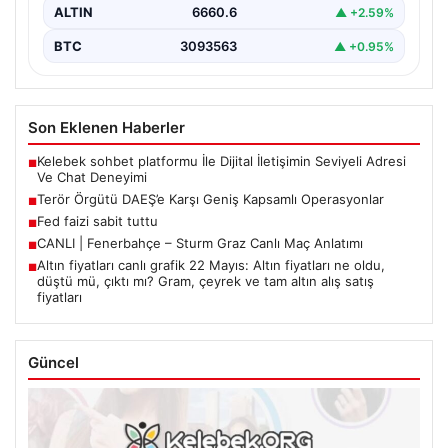
ALTIN
6660.6
▲ +2.59%
BTC
3093563
▲ +0.95%
Son Eklenen Haberler
Kelebek sohbet platformu İle Dijital İletişimin Seviyeli Adresi
■
Ve Chat Deneyimi
Terör Örgütü DAEŞ’e Karşı Geniş Kapsamlı Operasyonlar
■
Fed faizi sabit tuttu
■
CANLI | Fenerbahçe – Sturm Graz Canlı Maç Anlatımı
■
Altın fiyatları canlı grafik 22 Mayıs: Altın fiyatları ne oldu,
■
düştü mü, çıktı mı? Gram, çeyrek ve tam altın alış satış
fiyatları
Güncel