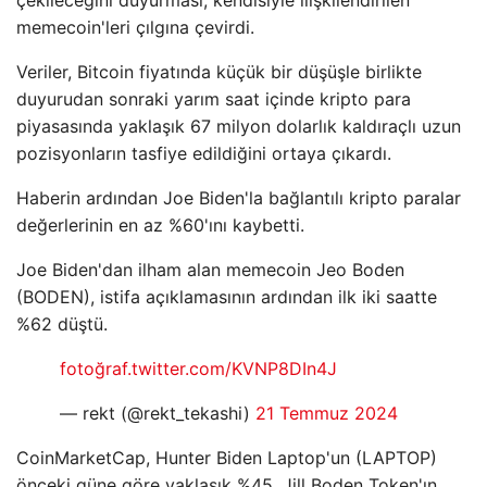
memecoin'leri çılgına çevirdi.
Veriler, Bitcoin fiyatında küçük bir düşüşle birlikte
duyurudan sonraki yarım saat içinde kripto para
piyasasında yaklaşık 67 milyon dolarlık kaldıraçlı uzun
pozisyonların tasfiye edildiğini ortaya çıkardı.
Haberin ardından Joe Biden'la bağlantılı kripto paralar
değerlerinin en az %60'ını kaybetti.
Joe Biden'dan ilham alan memecoin Jeo Boden
(BODEN), istifa açıklamasının ardından ilk iki saatte
%62 düştü.
fotoğraf.twitter.com/KVNP8DIn4J
— rekt (@rekt_tekashi)
21 Temmuz 2024
CoinMarketCap, Hunter Biden Laptop'un (LAPTOP)
önceki güne göre yaklaşık %45, Jill Boden Token'ın