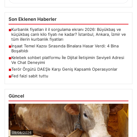
Son Eklenen Haberler
Kurbanlık fiyatları il il sorgulama ekranı 2026: Büyükbaş ve
■
küçükbaş canlı kilo fiyatı ne kadar? İstanbul, Ankara, İzmir ve
tüm illerin kurbanlık fiyatları
İnşaat Temel Kazısı Sırasında Binalara Hasar Verdi: 4 Bina
■
Boşaltıldı
Kelebek sohbet platformu İle Dijital İletişimin Seviyeli Adresi
■
Ve Chat Deneyimi
Terör Örgütü DAEŞ’e Karşı Geniş Kapsamlı Operasyonlar
■
Fed faizi sabit tuttu
■
Güncel
09/08/2026