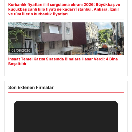
Kurbanlık fiyatları il il sorgulama ekranı 2026: Büyükbaş ve
küçükbaş canlı kilo fiyatı ne kadar? İstanbul, Ankara, İzmir
ve tüm illerin kurbanlık fiyatları
08/08/2026
İnşaat Temel Kazısı Sırasında Binalara Hasar Verdi: 4 Bina
Boşaltıldı
Son Eklenen Firmalar