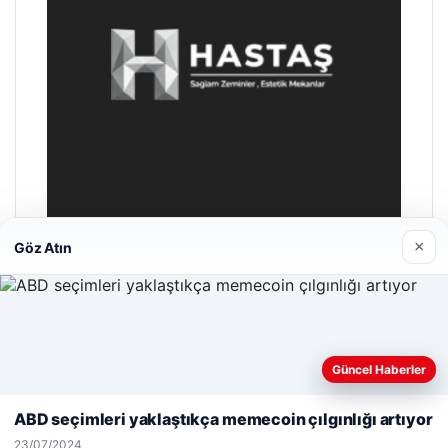
×
Göz Atın
Hastaş Beton
26/05/2026
Web sitemizi nasıl kullandığınızı daha iyi anlayabilmek,
Güncel Haberler
deneyiminizi kişiselleştirmek ve geliştirmek amacıyla çerezler
kullanıyoruz.
Çerez Politikamız
ABD seçimleri yaklaştıkça memecoin çılgınlığı artıyor
Reddet
Kabul Et
23/07/2024