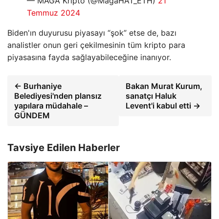
— MAGA Kripto (@MagaHAT_ETH)
21
Temmuz 2024
Biden'ın duyurusu piyasayı “şok” etse de, bazı
analistler onun geri çekilmesinin tüm kripto para
piyasasına fayda sağlayabileceğine inanıyor.
← Burhaniye
Bakan Murat Kurum,
Belediyesi'nden plansız
sanatçı Haluk
yapılara müdahale –
Levent'i kabul etti →
GÜNDEM
Tavsiye Edilen Haberler