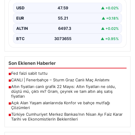
USD
47.59
▲ +0.02%
EUR
55.21
▲ +0.18%
ALTIN
6497.3
▲ +0.02%
BTC
3073655
▲ +0.95%
Son Eklenen Haberler
Fed faizi sabit tuttu
■
CANLI | Fenerbahçe – Sturm Graz Canlı Maç Anlatımı
■
Altın fiyatları canlı grafik 22 Mayıs: Altın fiyatları ne oldu,
■
düştü mü, çıktı mı? Gram, çeyrek ve tam altın alış satış
fiyatları
Açık Alan Yaşam alanlarında Konfor ve bahçe mutfağı
■
Çözümleri
Türkiye Cumhuriyet Merkez Bankası’nın Nisan Ayı Faiz Karar
■
Tarihi ve Ekonomistlerin Beklentileri