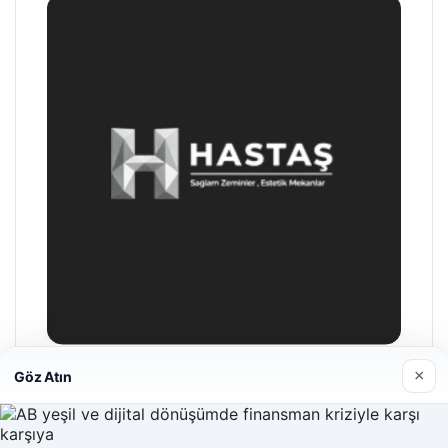
×
Göz Atın
Hastaş Beton
26/05/2026