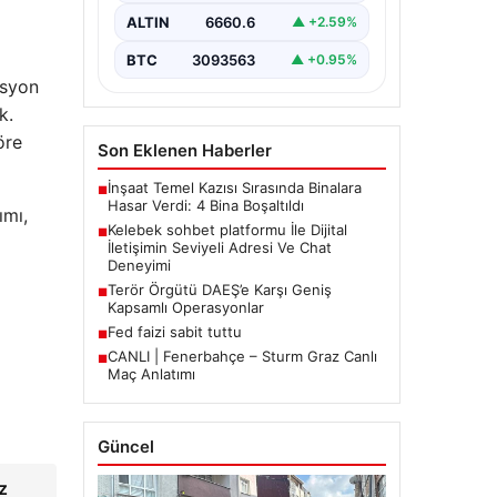
İnternet çağında insanların güvenli
bir biçimde iletişim sağlaması ciddi
ALTIN
6660.6
▲ +2.59%
bir hassasiyet barındırmaktadır.
Halen pek…
BTC
3093563
▲ +0.95%
asyon
k.
öre
Son Eklenen Haberler
İnşaat Temel Kazısı Sırasında Binalara
■
Hasar Verdi: 4 Bina Boşaltıldı
ımı,
Kelebek sohbet platformu İle Dijital
■
İletişimin Seviyeli Adresi Ve Chat
Deneyimi
Terör Örgütü DAEŞ’e Karşı Geniş
■
Kapsamlı Operasyonlar
Fed faizi sabit tuttu
■
CANLI | Fenerbahçe – Sturm Graz Canlı
■
Maç Anlatımı
Güncel
ız