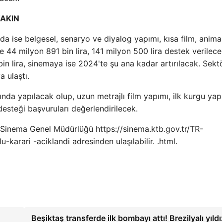
YAKIN
nda ise belgesel, senaryo ve diyalog yapımı, kısa film, anim
ne 44 milyon 891 bin lira, 141 milyon 500 lira destek verilece
bin lira, sinemaya ise 2024'te şu ana kadar artırılacak. Sekt
a ulaştı.
yında yapılacak olup, uzun metrajlı film yapımı, ilk kurgu yap
esteği başvuruları değerlendirilecek.
a Sinema Genel Müdürlüğü https://sinema.ktb.gov.tr/TR-
arari -aciklandi adresinden ulaşılabilir. .html.
Beşiktaş transferde ilk bombayı attı! Brezilyalı yıld