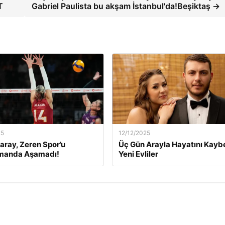
T
Gabriel Paulista bu akşam İstanbul'da!Beşiktaş →
25
12/12/2025
aray, Zeren Spor’u
Üç Gün Arayla Hayatını Kay
manda Aşamadı!
Yeni Evliler