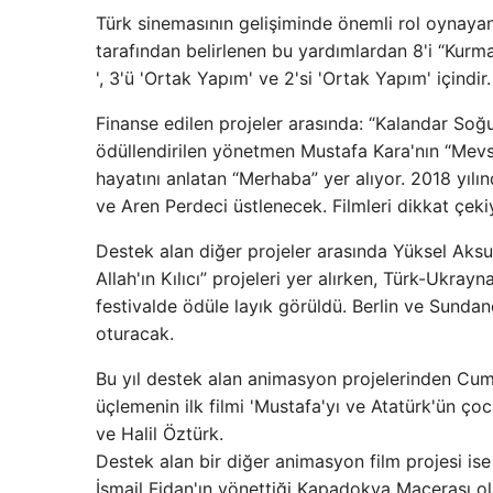
Türk sinemasının gelişiminde önemli rol oynaya
tarafından belirlenen bu yardımlardan 8'i “Kurmaca
', 3'ü 'Ortak Yapım' ve 2'si 'Ortak Yapım' içindi
Finanse edilen projeler arasında: “Kalandar Soğuk
ödüllendirilen yönetmen Mustafa Kara'nın “Mevs
hayatını anlatan “Merhaba” yer alıyor. 2018 yıl
ve Aren Perdeci üstlenecek. Filmleri dikkat çeki
Destek alan diğer projeler arasında Yüksel Aksu
Allah'ın Kılıcı” projeleri yer alırken, Türk-Ukr
festivalde ödüle layık görüldü. Berlin ve Sund
oturacak.
Bu yıl destek alan animasyon projelerinden Cum
üçlemenin ilk filmi 'Mustafa'yı ve Atatürk'ün ç
ve Halil Öztürk.
Destek alan bir diğer animasyon film projesi ise 
İsmail Fidan'ın yönettiği Kapadokya Macerası o