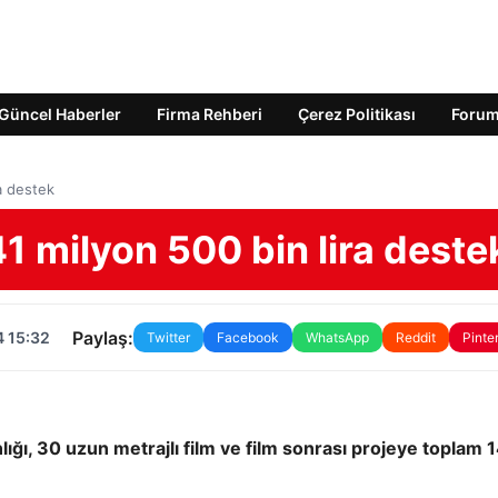
Güncel Haberler
Firma Rehberi
Çerez Politikası
Foru
a destek
1 milyon 500 bin lira deste
Paylaş:
4 15:32
Twitter
Facebook
WhatsApp
Reddit
Pinte
anlığı, 30 uzun metrajlı film ve film sonrası projeye toplam 