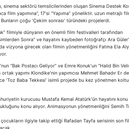
n, sinema sektörü temsilcilerinden oluşan Sinema Destek Ko
 film yapımına”, 17'si “Yapıma” yöneliktir. uzun metrajlı film
r. Bunların çoğu 'Çekim sonrası' türündeki projelerdi.
” filmiyle dünyanın en önemli film festivalleri tarafından
imlerden Sonra” ve hayatını kaybeden fotoğrafçı Ara Güler'
ında vizyona girecek olan filmin yönetmenliğini Fatma Ela A
yor.
'nun “Bak Postacı Geliyor” ve Emre Konuk'un “Halid Bin Veli
ayna ortak yapımı Klondike'nin yapımcısı Mehmet Bahadır Er de
ance 'Toz Baba Tekkesi' isimli projede bu kez yönetmen kolt
huriyetin kurucusu Mustafa Kemal Atatürk'ün hayatını konu
ocukluğunu konu alıyor. Animasyonun yönetmenliğini Semih Tu
çocukların ilgiyle takip ettiği Rafadan Tayfa serisinin son fi
lacak.