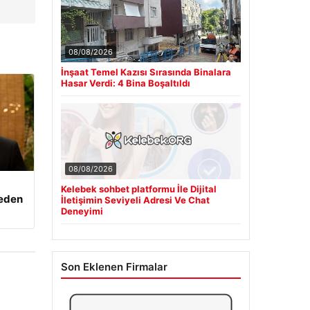
08/08/2026
İnşaat Temel Kazısı Sırasında Binalara
Hasar Verdi: 4 Bina Boşaltıldı
08/08/2026
Kelebek sohbet platformu İle Dijital
beden
İletişimin Seviyeli Adresi Ve Chat
Deneyimi
Son Eklenen Firmalar