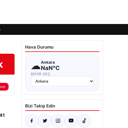
m
Hava Durumu
k
☁
Ankara
NaN°C
ŞEHIR SEÇ
rest
Bizi Takip Edin
141