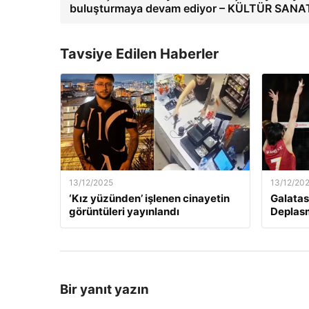
buluşturmaya devam ediyor – KÜLTÜR SANA
Tavsiye Edilen Haberler
13/12/2025
13/12/20
‘Kız yüzünden’ işlenen cinayetin
Galatas
görüntüleri yayınlandı
Deplas
Bir yanıt yazın