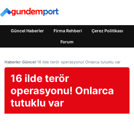
Güncel Haberler
Firma Rehberi
Çerez Politikası
Forum
Haberler
›
Güncel
›
16 ilde terör operasyonu! Onlarca tutuklu var
16 ilde terör
operasyonu! Onlarca
tutuklu var