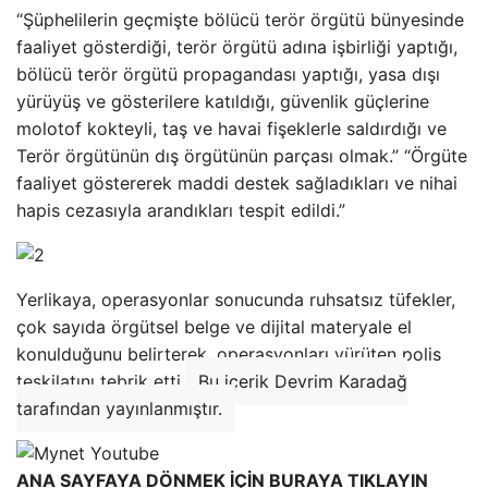
“Şüphelilerin geçmişte bölücü terör örgütü bünyesinde
faaliyet gösterdiği, terör örgütü adına işbirliği yaptığı,
bölücü terör örgütü propagandası yaptığı, yasa dışı
yürüyüş ve gösterilere katıldığı, güvenlik güçlerine
molotof kokteyli, taş ve havai fişeklerle saldırdığı ve
Terör örgütünün dış örgütünün parçası olmak.” “Örgüte
faaliyet göstererek maddi destek sağladıkları ve nihai
hapis cezasıyla arandıkları tespit edildi.”
Yerlikaya, operasyonlar sonucunda ruhsatsız tüfekler,
çok sayıda örgütsel belge ve dijital materyale el
konulduğunu belirterek, operasyonları yürüten polis
teşkilatını tebrik etti.
Bu içerik Devrim Karadağ
tarafından yayınlanmıştır.
ANA SAYFAYA DÖNMEK İÇİN BURAYA TIKLAYIN