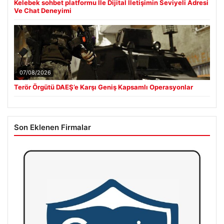
Kelebek sohbet platformu İle Dijital İletişimin Seviyeli Adresi
Ve Chat Deneyimi
07/08/2026
Terör Örgütü DAEŞ’e Karşı Geniş Kapsamlı Operasyonlar
Son Eklenen Firmalar