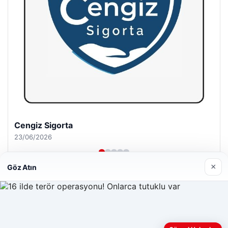
Hastaş Beton
26/05/2026
×
Göz Atın
© 2026 Gündem Port – Güncel Haberler
Web sitemizi nasıl kullandığınızı daha iyi anlayabilmek,