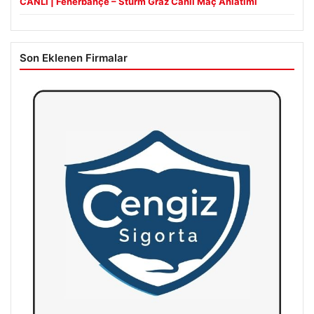
CANLI | Fenerbahçe – Sturm Graz Canlı Maç Anlatımı
Son Eklenen Firmalar