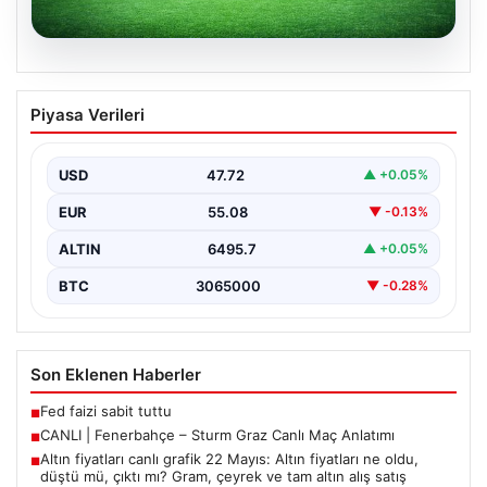
05.08.2026
CANLI | Fenerbahçe – Sturm Graz Canlı
Piyasa Verileri
Maç Anlatımı
USD
47.72
▲ +0.05%
EUR
55.08
▼ -0.13%
ALTIN
6495.7
▲ +0.05%
BTC
3065000
▼ -0.28%
Son Eklenen Haberler
Fed faizi sabit tuttu
■
CANLI | Fenerbahçe – Sturm Graz Canlı Maç Anlatımı
■
Altın fiyatları canlı grafik 22 Mayıs: Altın fiyatları ne oldu,
■
düştü mü, çıktı mı? Gram, çeyrek ve tam altın alış satış