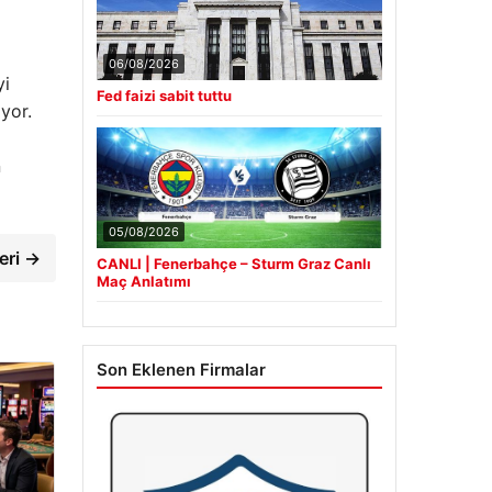
06/08/2026
yi
Fed faizi sabit tuttu
yor.
n
05/08/2026
eri →
CANLI | Fenerbahçe – Sturm Graz Canlı
Maç Anlatımı
Son Eklenen Firmalar