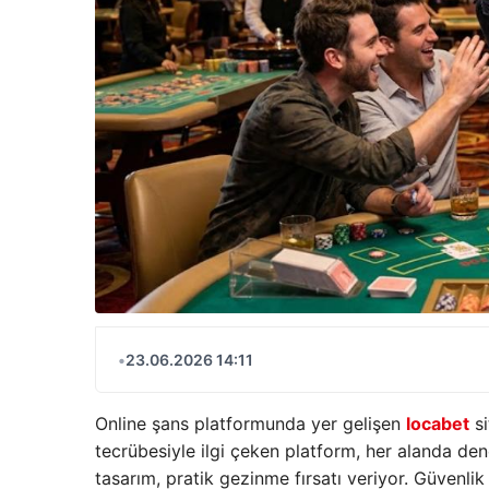
•
23.06.2026 14:11
Online şans platformunda yer gelişen
locabet
si
tecrübesiyle ilgi çeken platform, her alanda deney
tasarım, pratik gezinme fırsatı veriyor. Güvenli