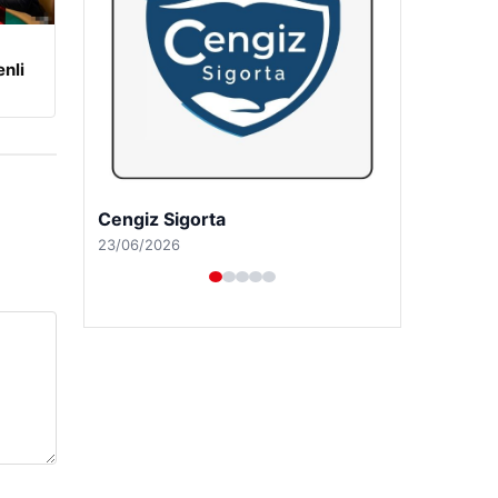
nli
Hastaş Beton
26/05/2026