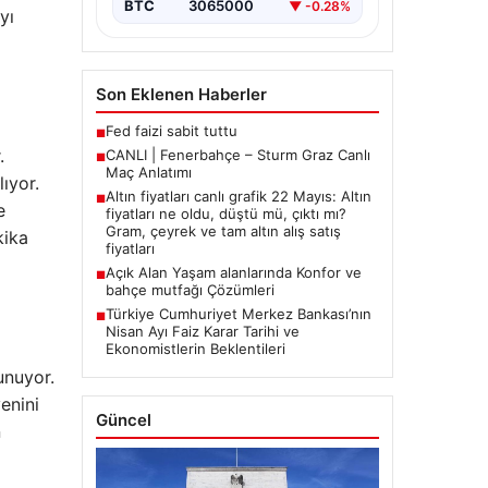
BTC
3065000
▼ -0.28%
yı
Son Eklenen Haberler
Fed faizi sabit tuttu
■
.
CANLI | Fenerbahçe – Sturm Graz Canlı
■
Maç Anlatımı
ıyor.
Altın fiyatları canlı grafik 22 Mayıs: Altın
■
e
fiyatları ne oldu, düştü mü, çıktı mı?
Gram, çeyrek ve tam altın alış satış
kika
fiyatları
Açık Alan Yaşam alanlarında Konfor ve
■
bahçe mutfağı Çözümleri
Türkiye Cumhuriyet Merkez Bankası’nın
■
Nisan Ayı Faiz Karar Tarihi ve
Ekonomistlerin Beklentileri
unuyor.
enini
Güncel
n