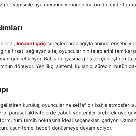
 hizmet yapısı ile üye memnuniyetini daima ön düzeyde tutma
dımları
nıcılar,
locabet giriş
süreçleri aracılığıyla anında erişebiliyor
iş fırsatı sağlayan site, oyuncularının taleplerini tam karşıl
 zaman güncel kılıyor. Bahis dünyasına giriş gerçekleştiren taz
emnun dönüyor. Yenilikçi sistemi, kullanıcı sürecini bütün da
apı
eliştiren kuruluş, oyuncularına şeffaf bir bahis atmosferi s
ro, parasal aktivitelerde çabuk yöntemler üreterek üye güv
form, tüm tercih noktasına ideal seçenekler içeriyor. Uzma
, kuruluşun temel hedefi dönüşmeye devam ediyor.