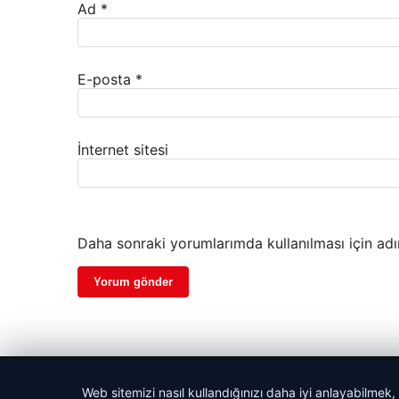
Ad
*
E-posta
*
İnternet sitesi
Daha sonraki yorumlarımda kullanılması için adı
© 2026 Gündem Port – Güncel Haberler
Web sitemizi nasıl kullandığınızı daha iyi anlayabilmek,