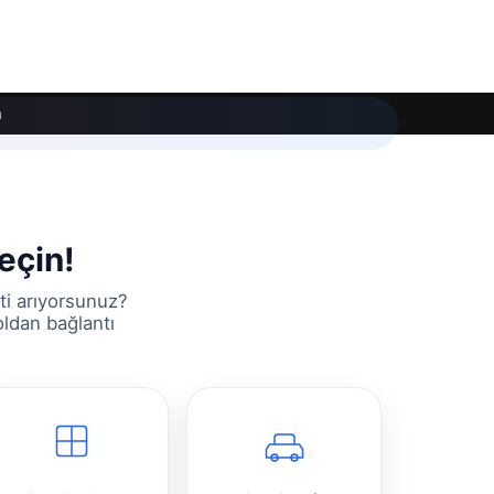
m
seçin!
ti arıyorsunuz?
oldan bağlantı