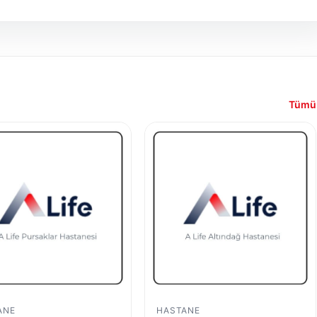
Tümü
ANE
HASTANE