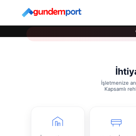
İhtiy
İşletmenize an
Kapsamlı rehb