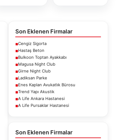
Son Eklenen Firmalar
Cengiz Sigorta
■
Hastaş Beton
■
Bulkoon Toptan Ayakkabı
■
Magusa Night Club
■
Girne Night Club
■
Ladiksan Parke
■
Enes Kaplan Avukatlık Bürosu
■
Trend Yapı Akustik
■
A Life Ankara Hastanesi
■
A Life Pursaklar Hastanesi
■
ne Night
Ladiksan Parke
Enes Kaplan
Club
Avukatlık
Bürosu
Son Eklenen Firmalar