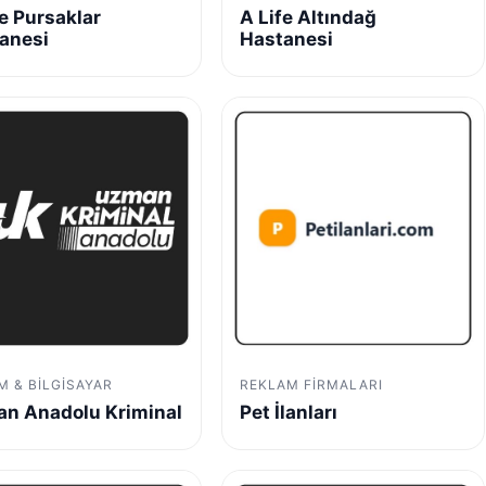
fe Pursaklar
A Life Altındağ
anesi
Hastanesi
IM & BILGISAYAR
REKLAM FIRMALARI
n Anadolu Kriminal
Pet İlanları