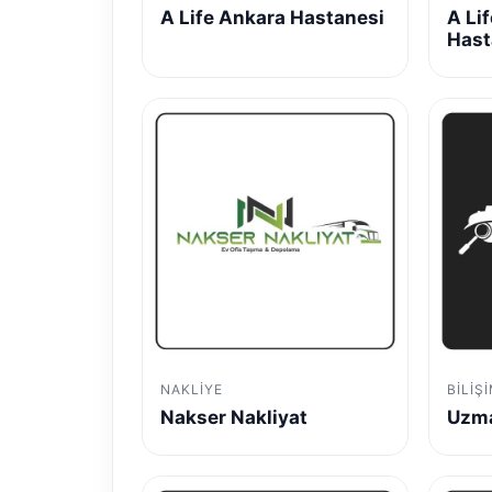
A Life Ankara Hastanesi
A Li
Hast
NAKLIYE
BILIŞ
Nakser Nakliyat
Uzma